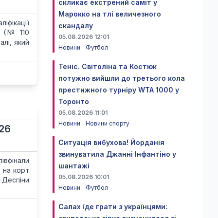
скликає екстрений саміт у
Марокко на тлі величезного
іфікації
скандалу
а (№ 110
05.08.2026 12:01
алі, який
Новини
Футбол
Теніс. Світоліна та Костюк
потужно вийшли до третього кола
престижного турніру WTA 1000 у
Торонто
05.08.2026 11:01
Новини
Новини спорту
026
Ситуація вибухова! Йорданія
звинуватила Джанні Інфантіно у
івфінали
шантажі
ю на корт
05.08.2026 10:01
 Деспіни
Новини
Футбол
Салах їде грати з українцями: