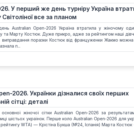
026. У перший же день турніру Україна втра
у Світоліної все за планом
ень Australian Open-2026 Україна втратила у жіночому од
у та Марту Костюк. Дуже прикро, адже за рейтингом наші дівч
а виправдання поразки Костюк від француженки Жакмо можна
знала п...
 Open-2026. Українки дізналися своїх перших
ій сітці: деталі
основної жіночої сітки Australian Open-2026 за результата
иці шістьох українок. Перше коло Australian Open-2026 для укр
12 рейтингу WTA) — Крістіна Букша (№24, Іспанія) Марта Костю