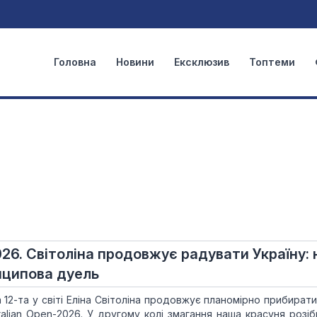
Головна
Новини
Ексклюзив
Топтеми
026. Світоліна продовжує радувати Україну: 
нципова дуель
 12-та у світі Еліна Світоліна продовжує планомірно прибирати
alian Open-2026. У другому колі змагання наша красуня розіб