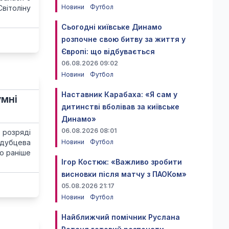
Новини
Футбол
вітоліну
Сьогодні київське Динамо
розпочне свою битву за життя у
Європі: що відбувається
06.08.2026 09:02
Новини
Футбол
Наставник Карабаха: «Я сам у
умні
дитинстві вболівав за київське
Динамо»
06.08.2026 08:01
 розряді
одубцева
Новини
Футбол
що раніше
Ігор Костюк: «Важливо зробити
висновки після матчу з ПАОКом»
05.08.2026 21:17
Новини
Футбол
Найближчий помічник Руслана