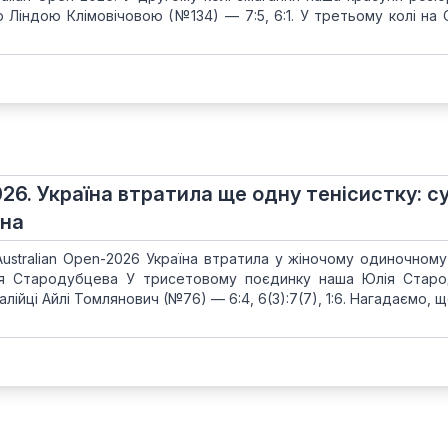
Ліндою Клімовічовою (№134) — 7:5, 6:1. У третьому колі на С
026. Україна втратила ще одну тенісистку: с
рна
Australian Open-2026 Україна втратила у жіночому одиночному
ія Стародубцева У трисетовому поєдинку наша Юлія Стар
лійці Айлі Томлянович (№76) — 6:4, 6(3):7(7), 1:6. Нагадаємо, 