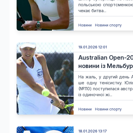
польською спортсменкою 
чекає битва...
Новини
Новини спорту
19.01.2026 12:01
Australian Open-2
новини із Мельбу
На жаль, у другий день 
ше одну тенісистку. Юл
(№110) поступилася австра
із одиночної жі...
Новини
Новини спорту
18.01.2026 13:17