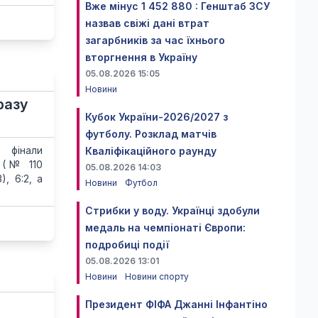
Вже мінус 1 452 880 : Генштаб ЗСУ
назвав свіжі дані втрат
загарбників за час їхнього
вторгнення в Україну
05.08.2026 15:05
Новини
разу
Кубок України-2026/2027 з
футболу. Розклад матчів
фінали
Кваліфікаційного раунду
а (№ 110
05.08.2026 14:03
, 6:2, а
Новини
Футбол
Стрибки у воду. Українці здобули
медаль на чемпіонаті Європи:
подробиці події
05.08.2026 13:01
Новини
Новини спорту
я
Президент ФІФА Джанні Інфантіно