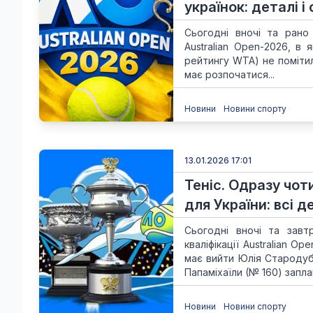
українок: деталі і
Сьогодні вночі та рано 
Australian Open-2026, в
рейтингу WTA) не помітила
має розпочатися...
Новини
Новини спорту
13.01.2026 17:01
Теніс. Одразу чоти
для України: всі д
Сьогодні вночі та завт
кваліфікації Australian O
має вийти Юлія Стародуб
Папаміхаїли (№ 160) заплан
Новини
Новини спорту