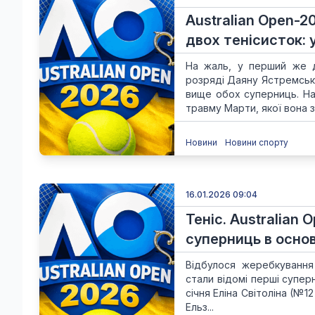
Australian Open-2
двох тенісисток: 
На жаль, у перший же д
розряді Даяну Ястремськ
вище обох суперниць. Н
травму Марти, якої вона за
Новини
Новини спорту
16.01.2026 09:04
Теніс. Australian
суперниць в основн
Відбулося жеребкування 
стали відомі перші суперн
січня Еліна Світоліна (№
Ельз...