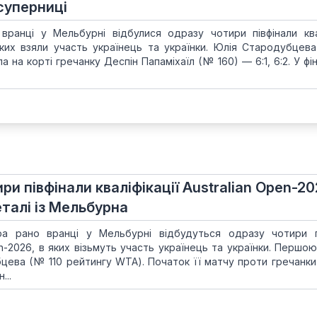
 суперниці
вранці у Мельбурні відбулися одразу чотири півфінали квал
 яких взяли участь українець та українки. Юлія Стародубцев
 на корті гречанку Деспін Папаміхаїл (№ 160) — 6:1, 6:2. У фін
ри півфінали кваліфікації Australian Open-2
еталі із Мельбурна
ра рано вранці у Мельбурні відбудуться одразу чотири п
pen-2026, в яких візьмуть участь українець та українки. Першо
цева (№ 110 рейтингу WTA). Початок її матчу проти гречанки
...