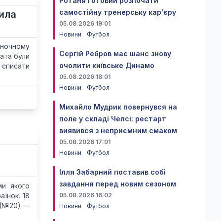
Ротаня готовий розпочати
самостійну тренерську кар'єру
тила
05.08.2026 19:01
Новини
Футбол
иночному
Сергій Ребров має шанс знову
ата були
очолити київське Динамо
 списати
05.08.2026 18:01
Новини
Футбол
Михайло Мудрик повернувся на
поле у складі Челсі: рестарт
виявився з неприємним смаком
05.08.2026 17:01
Новини
Футбол
Ілля Забарний поставив собі
завдання перед новим сезоном
ми якого
аїнок. 18
05.08.2026 16:02
к (№20) —
Новини
Футбол