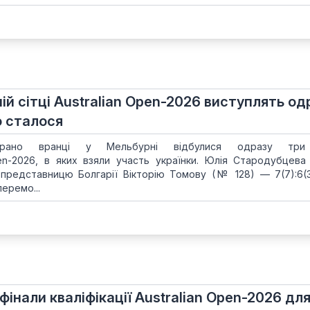
ній сітці Australian Open-2026 виступлять од
о сталося
рано вранці у Мельбурні відбулися одразу три 
 Open-2026, в яких взяли участь українки. Юлія Стародубцев
представницю Болгарії Вікторію Томову (№ 128) — 7(7):6(3)
перемо...
фінали кваліфікації Australian Open-2026 дл