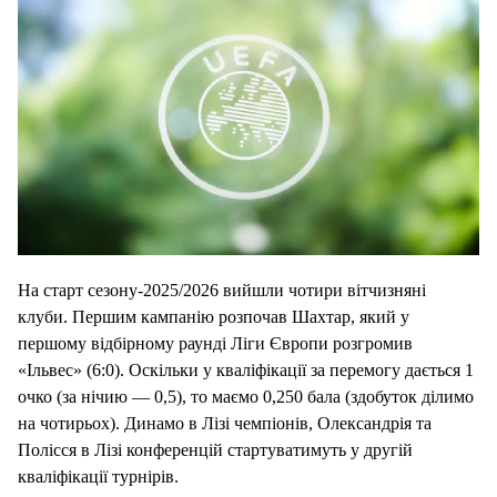
На старт сезону-2025/2026 вийшли чотири вітчизняні
клуби. Першим кампанію розпочав Шахтар, який у
першому відбірному раунді Ліги Європи розгромив
«Ільвес» (6:0). Оскільки у кваліфікації за перемогу дається 1
очко (за нічию — 0,5), то маємо 0,250 бала (здобуток ділимо
на чотирьох). Динамо в Лізі чемпіонів, Олександрія та
Полісся в Лізі конференцій стартуватимуть у другій
кваліфікації турнірів.