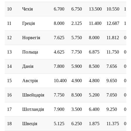
10
Чехія
6.700
6.750
13.500
10.550
1.2
11
Греція
8.000
2.125
11.400
12.687
1.2
12
Норвегія
7.625
5.750
8.000
11.812
0.0
13
Польща
4.625
7.750
6.875
11.750
0.2
14
Данія
7.800
5.900
8.500
7.656
0.0
15
Австрія
10.400
4.900
4.800
9.650
0.0
16
Швейцарія
7.750
8.500
5.200
7.050
0.0
17
Шотландія
7.900
3.500
6.400
9.250
0.0
18
Швеція
5.125
6.250
1.875
11.375
0.5