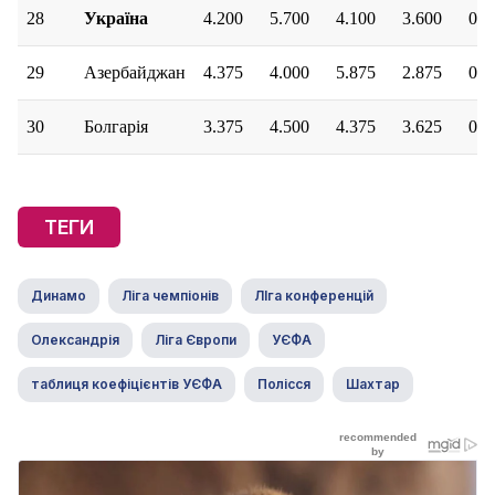
28
Україна
4.200
5.700
4.100
3.600
0.2
29
Азербайджан
4.375
4.000
5.875
2.875
0.0
30
Болгарія
3.375
4.500
4.375
3.625
0.3
ТЕГИ
Динамо
Ліга чемпіонів
ЛІга конференцій
Олександрія
Ліга Європи
УЄФА
таблиця коефіцієнтів УЄФА
Полісся
Шахтар