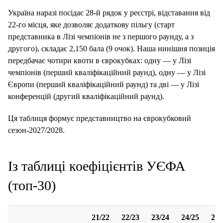
Україна наразі посідає 28-й рядок у реєстрі, відставання від
22-го місця, яке дозволяє додаткову пільгу (старт
представника в Лізі чемпіонів не з першого раунду, а з
другого), складає 2,150 бала (9 очок). Наша нинішня позиція
передбачає чотири квоти в єврокубках: одну — у Лізі
чемпіонів (перший кваліфікаційний раунд), одну — у Лізі
Європи (перший кваліфікаційний раунд) та дві — у Лізі
конференцій (другий кваліфікаційний раунд).
Ця таблиця формує представництво на єврокубковий
сезон-2027/2028.
Із таблиці коефіцієнтів УЄФА
(топ-30)
21/22
22/23
23/24
24/25
25/