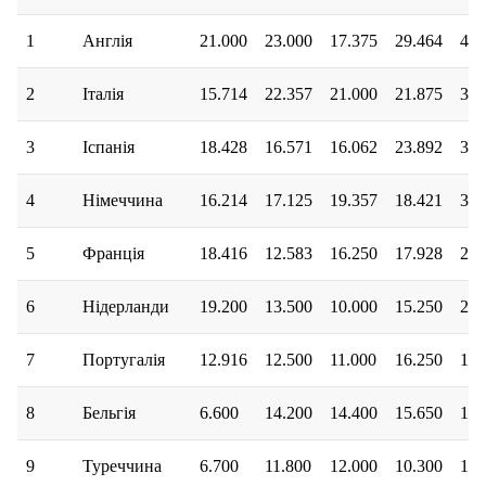
1
Англія
21.000
23.000
17.375
29.464
4.0
2
Італія
15.714
22.357
21.000
21.875
3.4
3
Іспанія
18.428
16.571
16.062
23.892
3.7
4
Німеччина
16.214
17.125
19.357
18.421
3.4
5
Франція
18.416
12.583
16.250
17.928
2.5
6
Нідерланди
19.200
13.500
10.000
15.250
2.0
7
Португалія
12.916
12.500
11.000
16.250
1.2
8
Бельгія
6.600
14.200
14.400
15.650
1.2
9
Туреччина
6.700
11.800
12.000
10.300
1.2