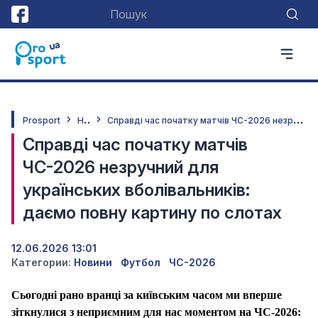
Н
овини
С
правді час початку матчів ЧС-2026 незручний для українських вболівальників: даємо повну картину по слотах
Prosport
Справді час початку матчів
ЧС-2026 незручний для
українських вболівальників:
даємо повну картину по слотах
12.06.2026 13:01
Категории:
Новини
Футбол
ЧС-2026
Сьогодні рано вранці за київським часом ми вперше
зіткнулися з неприємним для нас моментом на
ЧС-2026
: