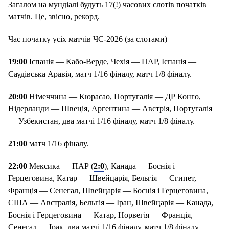
Загалом на мундіалі будуть 17(!) часових слотів початків
матчів. Це, звісно, рекорд.
Час початку усіх матчів ЧС-2026 (за слотами)
19:00
Іспанія — Кабо-Верде, Чехія — ПАР, Іспанія —
Саудівська Аравія, матч 1/16 фіналу, матч 1/8 фіналу.
20:00
Німеччина — Кюрасао, Португалія — ДР Конго,
Нідерланди — Швеція, Аргентина — Австрія, Португалія
— Узбекистан, два матчі 1/16 фіналу, матч 1/8 фіналу.
21:00
матч 1/16 фіналу.
22:00
Мексика — ПАР (
2:0
), Канада — Боснія і
Герцеговина, Катар — Швейцарія, Бельгія — Єгипет,
Франція — Сенегал, Швейцарія — Боснія і Герцеговина,
США — Австралія, Бельгія — Іран, Швейцарія — Канада,
Боснія і Герцеговина — Катар, Норвегія — Франція,
Сенегал — Ірак, два матчі 1/16 фіналу, матч 1/8 фіналу,