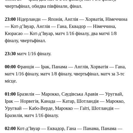
чвертьфінал, обидва півфінали, фінал.
23:00
Нідерланди — Японія, Англія — Хорватія, Німеччина
— Кот-д’Івуар, Англія — Гана, Еквадор — Німеччина,
Кюрасао — Кот-д’Івуар, матч 1/16 фіналу, два матчі 1/8
фіналу, чвертьфінал.
23:30
матч 1/16 фіналу.
00:00
Франція — Ірак, Панама — Англія, Хорватія — Гана,
матч 1/16 фіналу, матч 1/8 фіналу, чвертьфінал, матч за 3-тє
місце.
01:00
Бразилія — Марокко, Саудівська Аравія — Уругвай,
Ірак — Норвегія, Канада — Катар, Шотландія — Марокко,
Уругвай — Кабо-Верде, Марокко — Гаїті, Шотландія —
Бразилія, матч 1/16 фіналу.
02:00
Кот-д’Івуар — Еквадор, Гана — Панама, Панама —