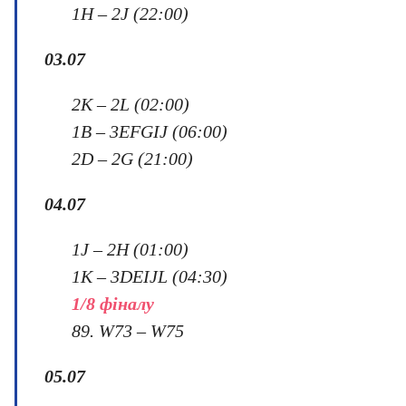
1H – 2J (22:00)
03.07
2K – 2L (02:00)
1B – 3EFGIJ (06:00)
2D – 2G (21:00)
04
.
07
1J – 2H (01:00)
1K – 3DEIJL (04:30)
1/
8
ф
ін
ал
у
89. W73 – W75
05
.07