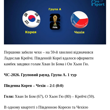
Першими забили чехи – на 59-й хвилині відзначився
Ладислав Крейчі. Південній Кореї вдалося оформити
камбек завдяки голам Хван Ін Бома і Он Хьон Гю.
ЧС-2026. Груповий раунд. Група А. 1 тур
Південна Корея – Чехія – 2:1 (0:0)
Голи:
Хван Ін Бом (67), О Хьон Гю (80) – Крейчі (59).
В одному квартеті з Південною Кореєю та Чехією