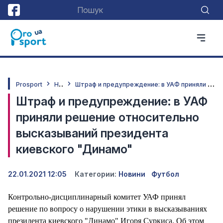
Н
овини
Ш
траф и предупреждение: в УАФ приняли решение относительно высказываний президента киевского "Динамо"
Prosport
Штраф и предупреждение: в УАФ
приняли решение относительно
высказываний президента
киевского "Динамо"
22.01.2021 12:05
Категории:
Новини
Футбол
Контрольно-дисциплинарный комитет УАФ принял
решение по вопросу о нарушении этики в высказываниях
президента киевского "Динамо" Игоря Суркиса. Об этом