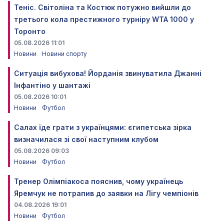
Теніс. Світоліна та Костюк потужно вийшли до
третього кола престижного турніру WTA 1000 у
Торонто
05.08.2026 11:01
Новини
Новини спорту
Ситуація вибухова! Йорданія звинуватила Джанні
Інфантіно у шантажі
05.08.2026 10:01
Новини
Футбол
Салах їде грати з українцями: єгипетська зірка
визначилася зі свої наступним клубом
05.08.2026 09:03
Новини
Футбол
Тренер Олімпіакоса пояснив, чому українець
Яремчук не потрапив до заявки на Лігу чемпіонів
04.08.2026 19:01
Новини
Футбол