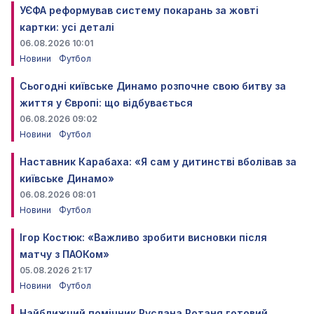
УЄФА реформував систему покарань за жовті
картки: усі деталі
06.08.2026 10:01
Новини
Футбол
Сьогодні київське Динамо розпочне свою битву за
життя у Європі: що відбувається
06.08.2026 09:02
Новини
Футбол
Наставник Карабаха: «Я сам у дитинстві вболівав за
київське Динамо»
06.08.2026 08:01
Новини
Футбол
Ігор Костюк: «Важливо зробити висновки після
матчу з ПАОКом»
05.08.2026 21:17
Новини
Футбол
Найближчий помічник Руслана Ротаня готовий