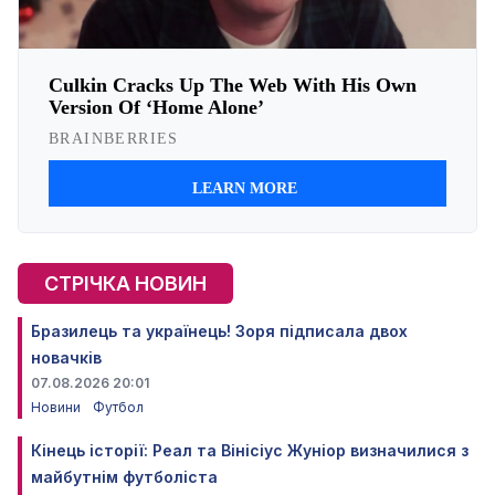
СТРІЧКА НОВИН
Бразилець та українець! Зоря підписала двох
новачків
07.08.2026 20:01
Новини
Футбол
Кінець історії: Реал та Вінісіус Жуніор визначилися з
майбутнім футболіста