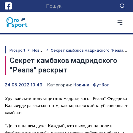
Н
овини
С
екрет камбэков мадридского "Реала" раскрыт
Prosport
Секрет камбэков мадридского
"Реала" раскрыт
24.05.2022 10:49
Категории:
Новини
Футбол
Уругвайский полузащитник мадридского "Реала" Федерико
Вальверде рассказал о том, как королевский клуб совершает
камбэки.
"Дело в нашем духе. Каждый, кто выходит на поле в
футболке этого клуба, всегда пытается добиться победы, и