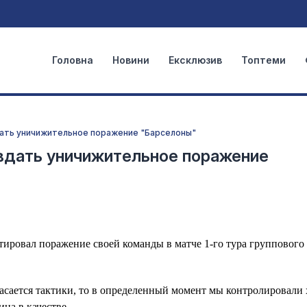
Головна
Новини
Ексклюзив
Топтеми
дать уничижительное поражение "Барселоны"
вдать уничижительное поражение
ировал поражение своей команды в матче 1-го тура группового 
асается тактики, то в определенный момент мы контролировали 
ица в качестве.