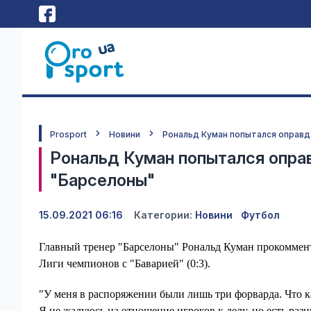
Prosport
Новини
Рональд Куман попытался оправ
Рональд Куман попытался опра
"Барселоны"
15.09.2021 06:16
Категории:
Новини
Футбол
Главный тренер "Барселоны" Рональд Куман прокоммент
Лиги чемпионов с "Баварией" (0:3).
"У меня в распоряжении были лишь три форварда. Что к
Я не жалуюсь на отношение игроков к делу, но есть разн