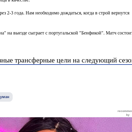
ез 2-3 года. Нам необходимо дождаться, когда в строй вернутся
а" на выезде сыграет с португальской "Бенфикой". Матч состои
авные трансферные цели на следующий сезо
Куман