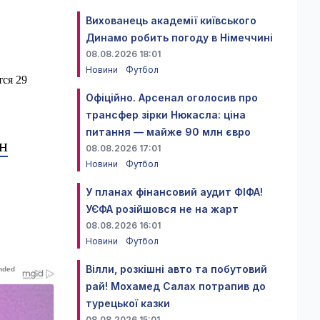
Вихованець академії київського
Динамо робить погоду в Німеччині
08.08.2026 18:01
Новини
Футбол
тся 29
Офіційно. Арсенал оголосив про
трансфер зірки Нюкасла: ціна
питання — майже 90 млн євро
н
08.08.2026 17:01
Новини
Футбол
У планах фінансовий аудит ФІФА!
УЄФА розійшовся не на жарт
08.08.2026 16:01
Новини
Футбол
Вілли, розкішні авто та побутовий
рай! Мохамед Салах потрапив до
турецької казки
08.08.2026 15:01