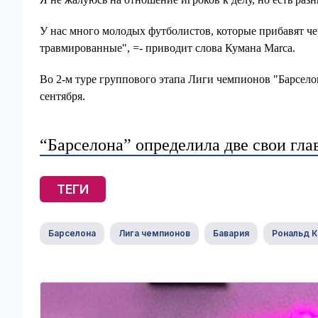
У нас много молодых футболистов, которые прибавят чер
травмированные", =- приводит слова Кумана Marca.
Во 2-м туре группового этапа Лиги чемпионов "Барселон
сентября.
“Барселона” определила две свои гл
ТЕГИ
Барселона
Лига чемпионов
Бавария
Рональд 