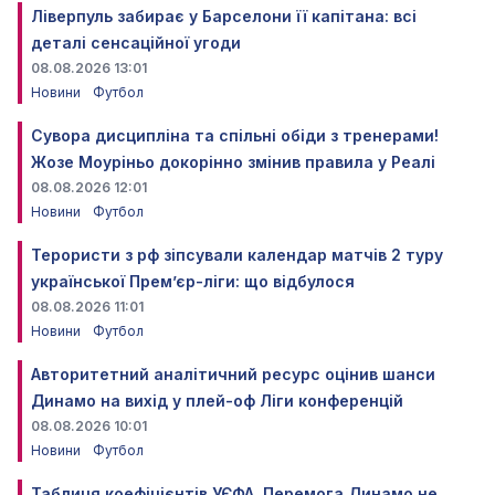
Ліверпуль забирає у Барселони її капітана: всі
деталі сенсаційної угоди
08.08.2026 13:01
Новини
Футбол
Сувора дисципліна та спільні обіди з тренерами!
Жозе Моуріньо докорінно змінив правила у Реалі
08.08.2026 12:01
Новини
Футбол
Терористи з рф зіпсували календар матчів 2 туру
української Прем’єр-ліги: що відбулося
08.08.2026 11:01
Новини
Футбол
Авторитетний аналітичний ресурс оцінив шанси
Динамо на вихід у плей-оф Ліги конференцій
08.08.2026 10:01
Новини
Футбол
Таблиця коефіцієнтів УЄФА. Перемога Динамо не