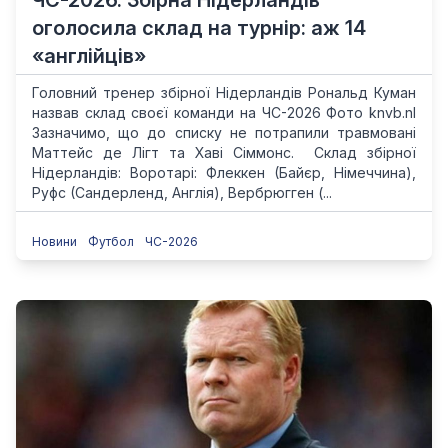
ЧС-2026. Збірна Нідерландів
оголосила склад на турнір: аж 14
«англійців»
Головний тренер збірної Нідерландів Рональд Куман
назвав склад своєї команди на ЧС-2026 Фото knvb.nl
Зазначимо, що до списку не потрапили травмовані
Маттейс де Лігт та Хаві Сіммонс. Склад збірної
Нідерландів: Воротарі: Флеккен (Байєр, Німеччина),
Руфс (Сандерленд, Англія), Вербрюгген (...
Новини
Футбол
ЧС-2026