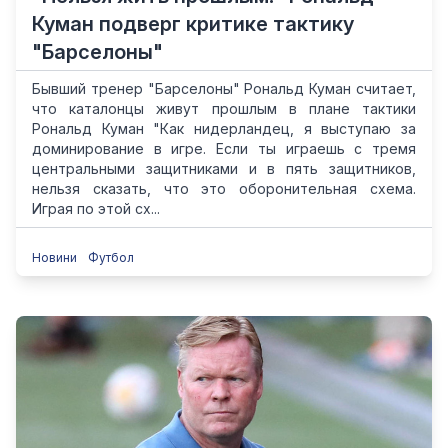
Куман подверг критике тактику
"Барселоны"
Бывший тренер "Барселоны" Рональд Куман считает,
что каталонцы живут прошлым в плане тактики
Рональд Куман "Как нидерландец, я выступаю за
доминирование в игре. Если ты играешь с тремя
центральными защитниками и в пять защитников,
нельзя сказать, что это оборонительная схема.
Играя по этой сх...
Новини
Футбол