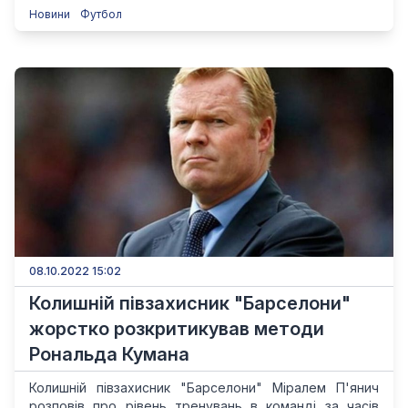
Новини
Футбол
08.10.2022 15:02
Колишній півзахисник "Барселони"
жорстко розкритикував методи
Рональда Кумана
Колишній півзахисник "Барселони" Міралем П'янич
розповів про рівень тренувань в команді за часів