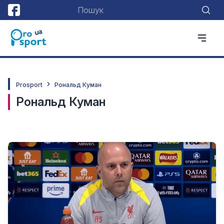
Prosport
Рональд Куман
Рональд Куман