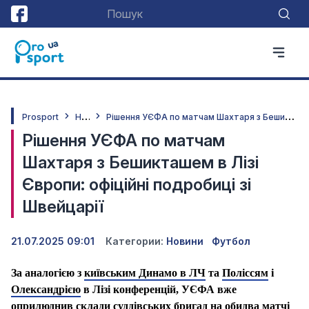
Н
овини
Р
ішення УЄФА по матчам Шахтаря з Бешикташем в Лізі Європи: офіційні подробиці зі Швейцарії
Prosport
Рішення УЄФА по матчам
Шахтаря з Бешикташем в Лізі
Європи: офіційні подробиці зі
Швейцарії
21.07.2025 09:01
Категории:
Новини
Футбол
За аналогією з
київським Динамо в ЛЧ
та
Поліссям
і
Олександрією
в Лізі конференцій, УЄФА вже
оприлюднив склади суддівських бригад на обидва матчі