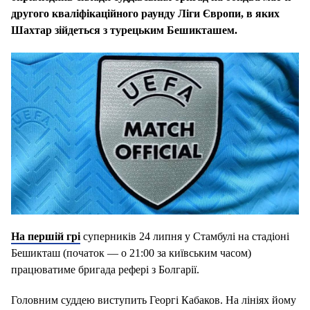
другого кваліфікаційного раунду Ліги Європи, в яких
Шахтар зійдеться з турецьким Бешикташем.
На першій грі
суперників 24 липня у Стамбулі на стадіоні
Бешикташ (початок — о 21:00 за київським часом)
працюватиме бригада рефері з Болгарії.
Головним суддею виступить Георгі Кабаков. На лініях йому