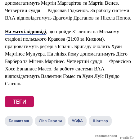
допомагатимуть Мартін Маргарітов та Мартін Вєнєв.
Четвертий суддя — Радослав Гідженов. За роботу системи
ВАА відповідатимуть Драгомір Драганов та Нікола Попов.
На матчі-відповіді
, що пройде 31 липня на Міському
стадіоні польського Кракова (21:00 за Києвом),
працюватимуть рефері з Іспанії. Бригаду очолить Хуан
Мартінес Мунуера. На лініях йому допомагатимуть Дієго
Барберо та Мігель Мартінес. Четвертий суддя — Франсіско
Хосе Ернандес Маесо. За роботу системи ВАА
відповідатимуть Валентин Гомес та Хуан Луїс Пулідо
Сантана.
ТЕГИ
Бешикташ
Ліга Європи
УЄФА
Шахтар