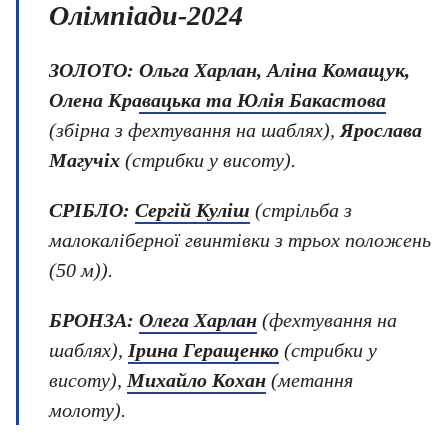
Олімпіади-2024
ЗОЛОТО:
Ольга Харлан, Аліна Комащук,
Олена Кравацька та Юлія Бакастова
(збірна з фехтування на шаблях),
Ярослава
Магучіх
(стрибки у висоту).
СРІБЛО:
Сергій Куліш
(стрільба з
малокаліберної гвинтівки з трьох положень
(50 м)).
БРОНЗА:
Олега Харлан
(фехтування на
шаблях),
Ірина Геращенко
(стрибки у
висоту),
Михайло Кохан
(метання
молоту).