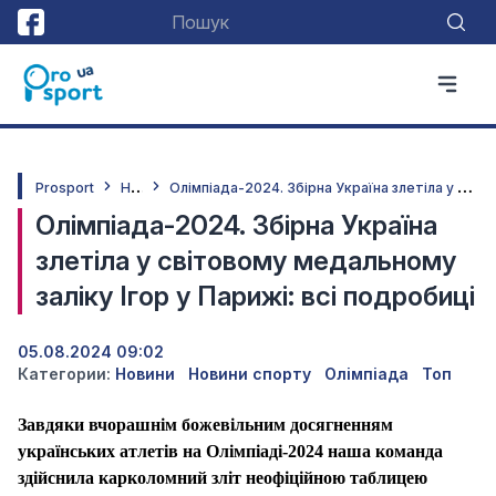
Н
овини
О
лімпіада-2024. Збірна Україна злетіла у світовому медальному заліку Ігор у Парижі: всі подробиці
Prosport
Олімпіада-2024. Збірна Україна
злетіла у світовому медальному
заліку Ігор у Парижі: всі подробиці
05.08.2024 09:02
Категории:
Новини
Новини спорту
Олімпіада
Топ
Завдяки вчорашнім божевільним досягненням
українських атлетів на Олімпіаді-2024 наша команда
здійснила карколомний зліт неофіційною таблицею