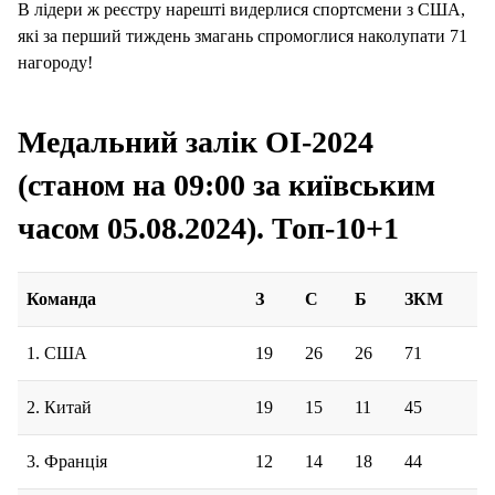
В лідери ж реєстру нарешті видерлися спортсмени з США,
які за перший тиждень змагань спромоглися наколупати 71
нагороду!
Медальний залік ОІ-2024
(станом на 09:00 за київським
часом 05.08.2024). Топ-10+1
Команда
З
С
Б
ЗКМ
1. США
19
26
26
71
2. Китай
19
15
11
45
3. Франція
12
14
18
44