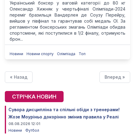
Український боксер у ваговій категорії до 80 кг
Олександр Хижняк у чвертьфіналі Олімпіади-2024
переміг бразильця Вандерлея де Соузу Перейру,
вийшов у півфінал та гарантував собі медаль ОІ. За
регламентом боксерських змагань Олімпіади обидва
спортсмени, які поступилися в 1/2 фіналу, отримують
брон...
Новини
Новини спорту
Олімпіада
Топ
« Назад
Вперед »
СТРІЧКА НОВИН
Сувора дисципліна та спільні обіди з тренерами!
Жозе Моуріньо докорінно змінив правила у Реалі
08.08.2026 12:01
Новини
Футбол