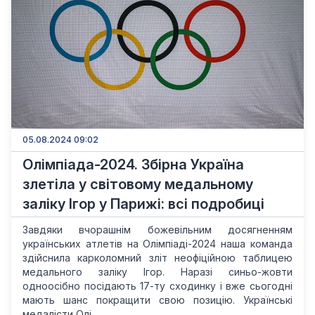
05.08.2024 09:02
Олімпіада-2024. Збірна Україна
злетіла у світовому медальному
заліку Ігор у Парижі: всі подробиці
Завдяки вчорашнім божевільним досягненням
українських атлетів на Олімпіаді-2024 наша команда
здійснила карколомний зліт неофіційною таблицею
медального заліку Ігор. Наразі синьо-жовти
одноосібно посідають 17-ту сходинку і вже сьогодні
мають шанс покращити свою позицію. Українські
медалісти Олі...