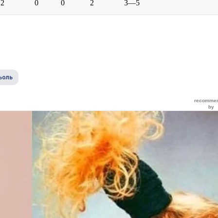
2
0
0
2
3—5
ньоль