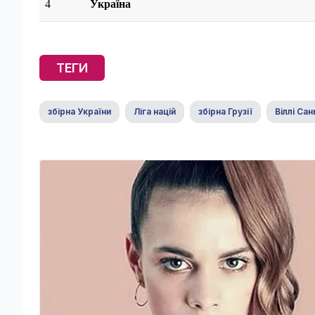
4
Україна
ТЕГИ
збірна України
Ліга націй
збірна Грузії
Віллі Са