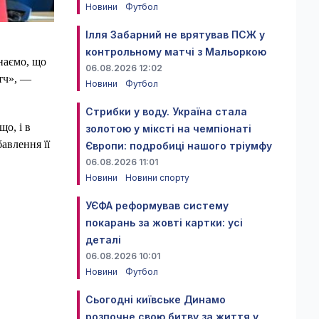
Новини
Футбол
Ілля Забарний не врятував ПСЖ у
контрольному матчі з Мальоркою
наємо, що
06.08.2026 12:02
атч», —
Новини
Футбол
Стрибки у воду. Україна стала
що, і в
золотою у міксті на чемпіонаті
авлення її
Європи: подробиці нашого тріумфу
06.08.2026 11:01
Новини
Новини спорту
УЄФА реформував систему
покарань за жовті картки: усі
деталі
06.08.2026 10:01
Новини
Футбол
Сьогодні київське Динамо
розпочне свою битву за життя у