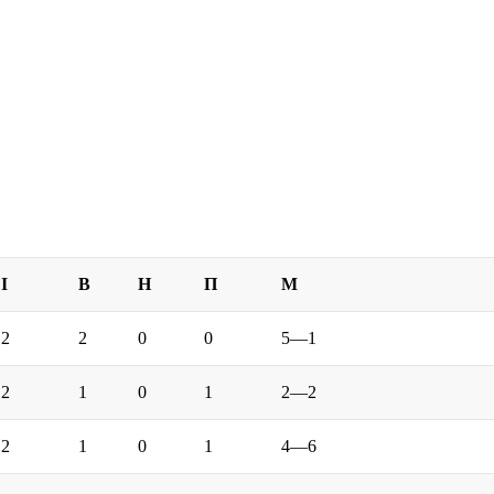
І
В
Н
П
М
2
2
0
0
5—1
2
1
0
1
2—2
2
1
0
1
4—6