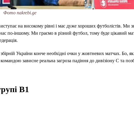
Фото nakrebi.ge
иступає на високому рівні і має дуже хороших футболістів. Ми з
а нас по-іншому. Ми граємо в різний футбол, тому буде цікавий м
едерація.
 збірній України конче необхідні очки у жовтневих матчах. Бо, як
командою зависне реальна загроза падіння до дивізіону С та позб
групі В1