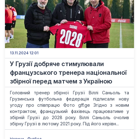
13.11.2024 12:01
У Грузії добряче стимулювали
французського тренера національної
збірної перед матчем з Україною
Головний тренер збірної Грузії Віллі Саньоль та
Грузинська футбольна федерація підписали нову
угоду про співпрацю Фото gff.ge Згідно з новим
контрактом, французький фахівець працюватиме у
збірній Грузії до 2028 року. Віллі Саньоль очолив
збірну Грузії в лютому 2021 року. Під його керівн...
Новини
Футбол