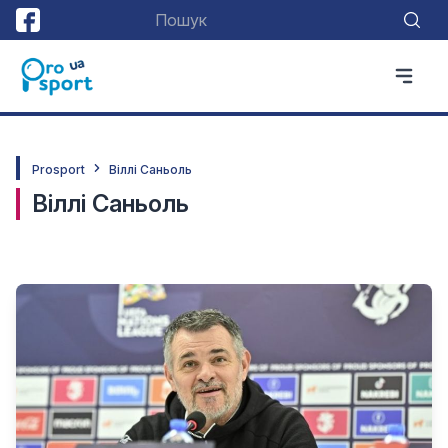
Prosport
Віллі Саньоль
Віллі Саньоль