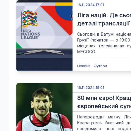
16.11.2024 17:01
Ліга націй. Де сьо
деталі трансляції
Сьогодні в Батумі націон
Грузії (початок — о 19:0
місцевих телеканалах с
MEGOGO.
Новини
Футбол
16.11.2024 15:01
80 млн євро! Кращ
європейський суп
Напередодні матчу Ліг
Кварацхелія близький д
повідомило нові подро