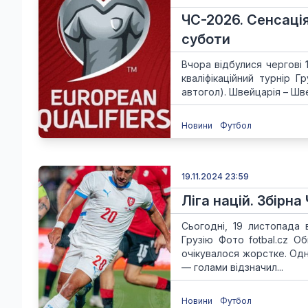
ЧС-2026. Сенсація 
суботи
Вчора відбулися чергові 
кваліфікаційний турнір Г
автогол). Швейцарія – Швеці
Новини
Футбол
19.11.2024 23:59
Ліга націй. Збірн
Сьогодні, 19 листопада 
Грузію Фото fotbal.cz О
очікувалося жорстке. Од
— голами відзначил...
Новини
Футбол