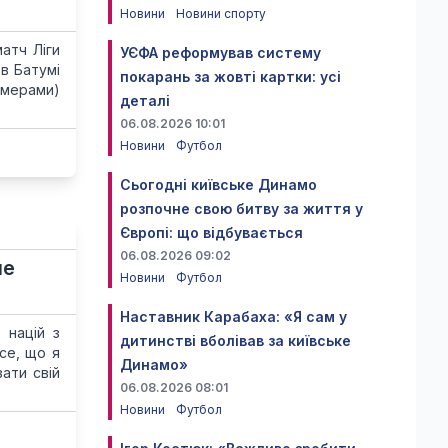
Новини
Новини спорту
атч Ліги
УЄФА реформував систему
 в Батумі
покарань за жовті картки: усі
номерами)
деталі
06.08.2026 10:01
Новини
Футбол
Сьогодні київське Динамо
розпочне свою битву за життя у
Європі: що відбувається
06.08.2026 09:02
не
Новини
Футбол
Наставник Карабаха: «Я сам у
 націй з
дитинстві вболівав за київське
се, що я
Динамо»
ати свій
06.08.2026 08:01
Новини
Футбол