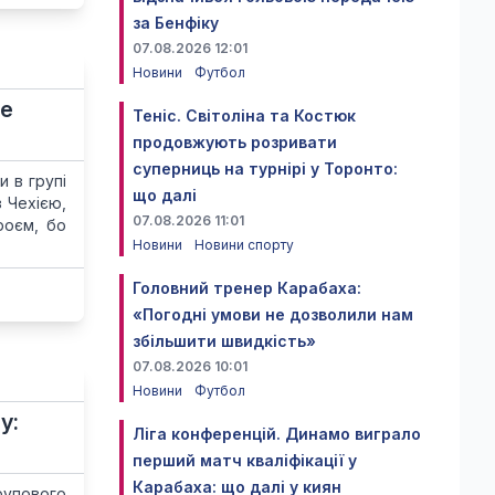
за Бенфіку
07.08.2026 12:01
Новини
Футбол
не
Теніс. Світоліна та Костюк
продовжують розривати
суперниць на турнірі у Торонто:
и в групі
що далі
з Чехією,
07.08.2026 11:01
роєм, бо
Новини
Новини спорту
Головний тренер Карабаха:
«Погодні умови не дозволили нам
збільшити швидкість»
07.08.2026 10:01
Новини
Футбол
у:
Ліга конференцій. Динамо виграло
перший матч кваліфікації у
Карабаха: що далі у киян
групового