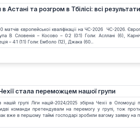
в Астані та розгром в Тбілісі: всі результат
10 матчів європейської кваліфікації на ЧС-2026 ЧС-2026. Євро
рупа B Словенія – Косово – 0:2 (0:1) Голи: Асллані (6), Карні
я – 4:1 (1:1) Голи: Емболо (12), Джака (60...
а Чехії стала переможцем нашої групи
в нашій групі Ліги націй-2024/2025 збірна Чехії в Оломоуці 
бидві команди претендували на перемогу у групі, тож прот
нак вже в першому таймі господарі зробили вагому заявку на 