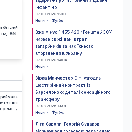
відкрите протистояння з Джанні
Інфантіно
и
07.08.2026 15:01
Новини
Футбол
пейський
Вже мінус 1 455 420 : Генштаб ЗСУ
чни, (64,
назвав свіжі дані втрат
загарбників за час їхнього
вторгнення в Україну
07.08.2026 14:04
Новини
Зірка Манчестер Сіті узгодив
шестирічний контракт із
Барселоною: деталі сенсаційного
приймала
трансферу
истояння
07.08.2026 13:01
перемогу
Новини
Футбол
Ліга Європи. Георгій Судаков
відзначився гольовою передачею