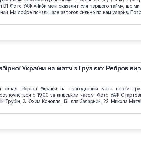
ті В1. Фото УАФ «Якби мені сказали після першого тайму, що ми
ений. Ми добре почали, але автогол сильно по нам ударив. Пот
бірної України на матч з Грузією: Ребров ви
 склад збірної України на сьогоднішній матч проти Груз
 розпочнеться о 19:00 за київським часом. Фото УАФ Стартов
лій Трубін, 2. Юхим Конопля, 13. Ілля Забарний, 22. Микола Матві