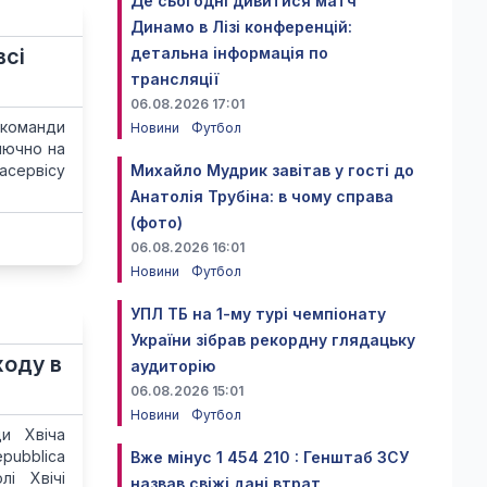
Де сьогодні дивитися матч
Динамо в Лізі конференцій:
всі
детальна інформація по
трансляції
06.08.2026 17:01
 команди
Новини
Футбол
лючно на
асервісу
Михайло Мудрик завітав у гості до
Анатолія Трубіна: в чому справа
(фото)
06.08.2026 16:01
Новини
Футбол
УПЛ ТБ на 1-му турі чемпіонату
України зібрав рекордну глядацьку
ходу в
аудиторію
06.08.2026 15:01
Новини
Футбол
ди Хвіча
pubblica
Вже мінус 1 454 210 : Генштаб ЗСУ
і Хвічі
назвав свіжі дані втрат