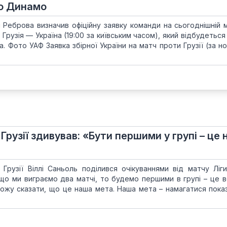
го Динамо
 Реброва визначив офіційну заявку команди на сьогоднішній м
1 Грузія — Україна (19:00 за київським часом), який відбудеться
na. Фото УАФ Заявка збірної України на матч проти Грузії (за 
Грузії здивував: «Бути першими у групі – це 
 Грузії Віллі Саньоль поділився очікуваннями від матчу Ліги
кщо ми виграємо два матчі, то будемо першими в групі – це в
можу сказати, що це наша мета. Наша мета – намагатися показ