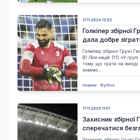
17.11.2024 12:02
Голкіпер збірної Г
дала добре зігра
Голкіпер збірної Грузії Ге
B1 Ліги націй (1:1) «У гр
тому що грати на виїзді
знаємо...
Новини
Футбол
17.11.2024 11:01
Захисник збірної 
сперечатися безг
Захисник збірної Грузії 