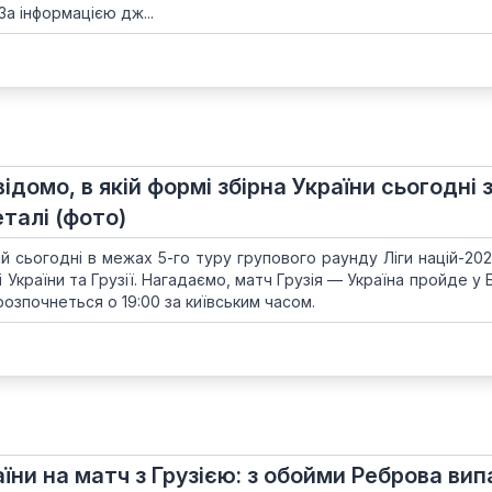
За інформацією дж...
відомо, в якій формі збірна України сьогодні 
еталі (фото)
ій сьогодні в межах 5-го туру групового раунду Ліги націй-20
і України та Грузії. Нагадаємо, матч Грузія — Україна пройде у 
 розпочнеться о 19:00 за київським часом.
аїни на матч з Грузією: з обойми Реброва вип