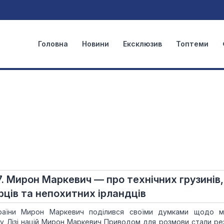
Головна
Новини
Ексклюзив
Топтеми
7. Мирон Маркевич — про технічних грузинів,
рців та непохитних ірландців
країни Мирон Маркевич поділився своїми думками щодо м
 у Лізі націй Мирон Маркевич Приводом для розмови стали ре