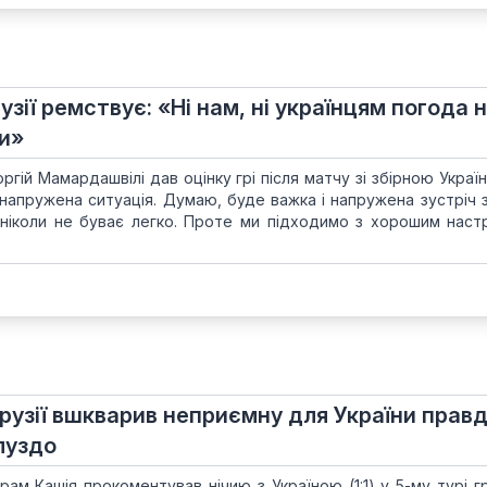
рузії ремствує: «Ні нам, ні українцям погода 
ти»
оргій Мамардашвілі дав оцінку грі після матчу зі збірною Україн
упі напружена ситуація. Думаю, буде важка і напружена зустріч 
 ніколи не буває легко. Проте ми підходимо з хорошим наст
Грузії вшкварив неприємну для України правд
луздо
Гурам Кашія прокоментував нічию з Україною (1:1) у 5-му турі 