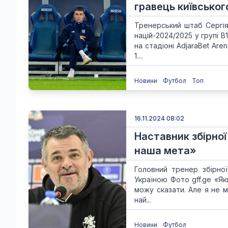
гравець київсько
Тренерський штаб Сергія
націй-2024/2025 у групі В
на стадіоні AdjaraBet Are
1....
Новини
Футбол
Топ
16.11.2024 08:02
Наставник збірної 
наша мета»
Головний тренер збірної
Україною Фото gff.ge «Я
можу сказати. Але я не 
най...
Новини
Футбол