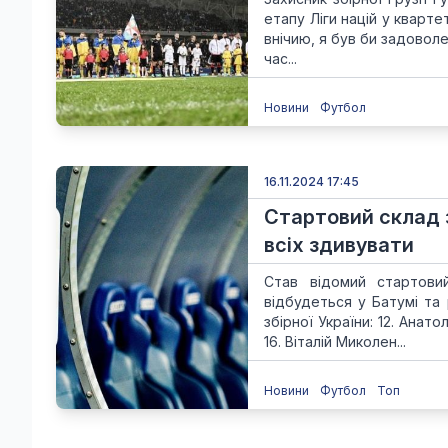
етапу Ліги націй у кварте
внічию, я був би задовол
час...
Новини
Футбол
16.11.2024 17:45
Стартовий склад з
всіх здивувати
Став відомий стартовий
відбудеться у Батумі та
збірної України: 12. Анато
16. Віталій Миколен...
Новини
Футбол
Топ