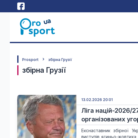
Prosport
збірна Грузії
збірна Грузії
13.02.2026 20:01
Ліга націй-2026/2
організованих уго
Екснаставник збірної У
виступів «синьо-жовтих»