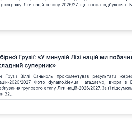
розіграшу Ліги націй сезону-2026/27, що вчора відбулося в Б
ірної Грузії: «У минулій Лізі націй ми побачи
кладний суперник»
ї Грузії Віллі Саньйоль прокоментував результати жере
ацій-2026/2027 Фото dynamo.kiev.ua Нагадаємо, вчора в 
бкування групового етапу Ліги націй-2026/2027. За її підсумка
 B2,...