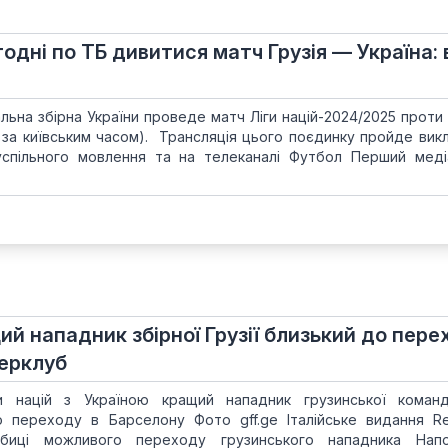
годні по ТБ дивитися матч Грузія — Україна: 
альна збірна України проведе матч Ліги націй-2024/2025 проти
0 за київським часом). Трансляція цього поєдинку пройде вик
успільного мовлення та на телеканалі Футбол Перший меді
ий нападник збірної Грузії близький до пере
ерклуб
и націй з Україною кращий нападник грузинської коман
о переходу в Барселону Фото gff.ge Італійське видання Re
биці можливого переходу грузинського нападника Напол