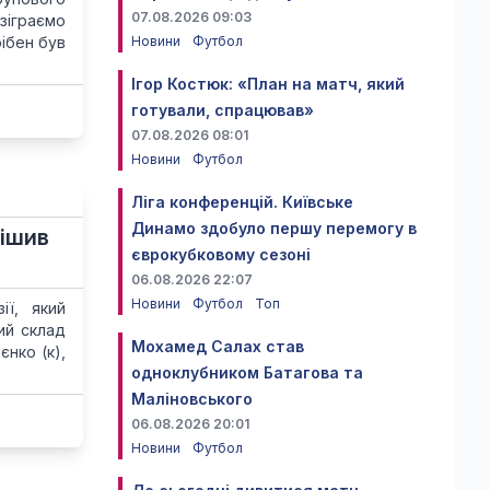
07.08.2026 09:03
 зіграємо
рібен був
Новини
Футбол
Ігор Костюк: «План на матч, який
готували, спрацював»
07.08.2026 08:01
Новини
Футбол
Ліга конференцій. Київське
Динамо здобуло першу перемогу в
рішив
єврокубковому сезоні
06.08.2026 22:07
Новини
Футбол
Топ
ії, який
ий склад
Мохамед Салах став
єнко (к),
одноклубником Батагова та
Маліновського
06.08.2026 20:01
Новини
Футбол