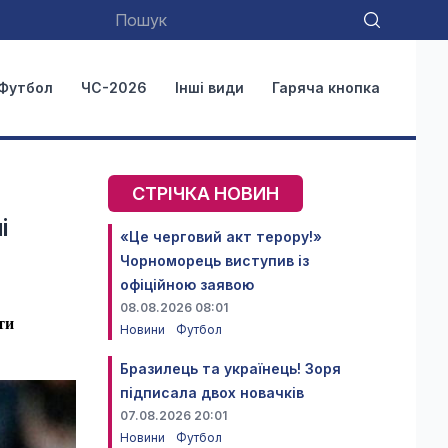
Футбол
ЧС-2026
Інші види
Гаряча кнопка
СТРІЧКА НОВИН
і
«Це черговий акт терору!»
Чорноморець виступив із
офіційною заявою
08.08.2026 08:01
ти
Новини
Футбол
Бразилець та українець! Зоря
підписала двох новачків
07.08.2026 20:01
Новини
Футбол