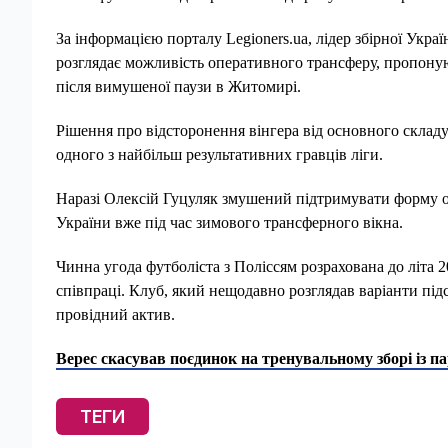
За інформацією порталу Legioners.ua, лідер збірної Укра
розглядає можливість оперативного трансферу, пропонуюч
після вимушеної паузи в Житомирі.
Рішення про відсторонення вінгера від основного складу
одного з найбільш результативних гравців ліги.
Наразі Олексій Гуцуляк змушений підтримувати форму окр
України вже під час зимового трансферного вікна.
Чинна угода футболіста з Поліссям розрахована до літа 
співпраці. Клуб, який нещодавно розглядав варіанти пі
провідний актив.
Верес скасував поєдинок на тренувальному зборі із 
ТЕГИ