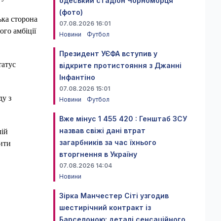
одеський стадіон Чорноморця
(фото)
ька сторона
07.08.2026 16:01
ого амбіції
Новини
Футбол
Президент УЄФА вступив у
татус
відкрите протистояння з Джанні
Інфантіно
07.08.2026 15:01
ду з
Новини
Футбол
Вже мінус 1 455 420 : Генштаб ЗСУ
назвав свіжі дані втрат
лій
загарбників за час їхнього
тити
вторгнення в Україну
07.08.2026 14:04
Новини
Зірка Манчестер Сіті узгодив
шестирічний контракт із
Барселоною: деталі сенсаційного