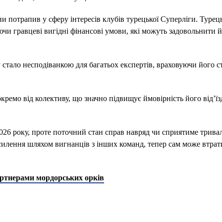
їни потрапив у сферу інтересів клубів турецької Суперліги. Турец
и гравцеві вигідні фінансові умови, які можуть задовольнити й
 стало несподіванкою для багатьох експертів, враховуючи його с
емо від колективу, що значно підвищує ймовірність його від’їз
2026 року, проте поточний стан справ навряд чи сприятиме трива
дсилення шляхом вигнанців з інших команд, тепер сам може втра
партнерами мордорських орків