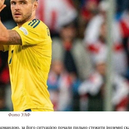
Фото УАФ
командою, за його ситуацією почали пильно стежити іноземні ск