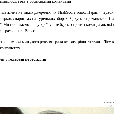
иявилося, грав з російськими командами.
исвітлена на таких джерелах, як FlashScore тощо. Наразі «черво
трьох спарингах на турецьких зборах. Дякуємо громадськості з
ї. Ми поважаємо нашу країну і не будемо грати з командами, які п
леграм-каналі Вереса.
істану, яка минулого року виграла всі внутрішні титули і Лігу 
 континенту.
ей у гольовій перестрілці