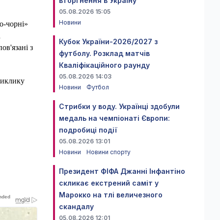
вторгнення в Україну
05.08.2026 15:05
Новини
но-чорні»
а
Кубок України-2026/2027 з
ов'язані з
футболу. Розклад матчів
Кваліфікаційного раунду
05.08.2026 14:03
виклику
Новини
Футбол
Стрибки у воду. Українці здобули
медаль на чемпіонаті Європи:
подробиці події
05.08.2026 13:01
Новини
Новини спорту
Президент ФІФА Джанні Інфантіно
скликає екстрений саміт у
Марокко на тлі величезного
скандалу
05.08.2026 12:01