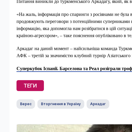
Питання виникли до туркменського Аркадагу, який, як в
«На жаль, інформація про спаринги з росіянами не була в
продовжують переговори з потенційними суперниками в 
інформацію, яка допомогла нам розібратися в цій ситуаці
країною-агресором», – таке пояснення опубліковано в те
Аркадаг на даний момент – найсильніша команда Туркмен
АФК – третій за значимістю клубний турнір Азіатського
Суперкубок Іспанії. Барселона та Реал розіграли троф
ТЕГИ
Верес
Вторгнення в Україну
Аркадаг