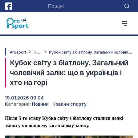
Н
овини
К
убок світу з біатлону. Загальний чоловічий залік: що в українців і хто на горі
Prosport
Кубок світу з біатлону. Загальний
чоловічий залік: що в українців і
хто на горі
19.01.2026 09:04
Категории:
Новини
Новини спорту
Після 5-го етапу Кубка світу з біатлону сталися деякі
зміни у чоловічому загальному заліку.