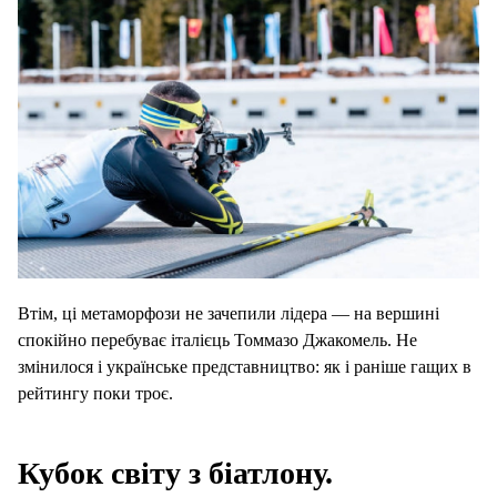
Втім, ці метаморфози не зачепили лідера — на вершині
спокійно перебуває італієць Томмазо Джакомель. Не
змінилося і українське представництво: як і раніше гащих в
рейтингу поки троє.
Кубок світу з біатлону.