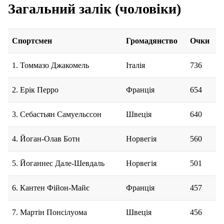
Загальний залік (чоловіки)
Спортсмен
Громадянство
Очки
1. Томмазо Джакомель
Італія
736
2. Ерік Перро
Франція
654
3. Себастьян Самуельссон
Швеція
640
4. Йоган-Олав Ботн
Норвегія
560
5. Йоганнес Дале-Шевдаль
Норвегія
501
6. Кантен Фійон-Майє
Франція
457
7. Мартін Понсілуома
Швеція
456