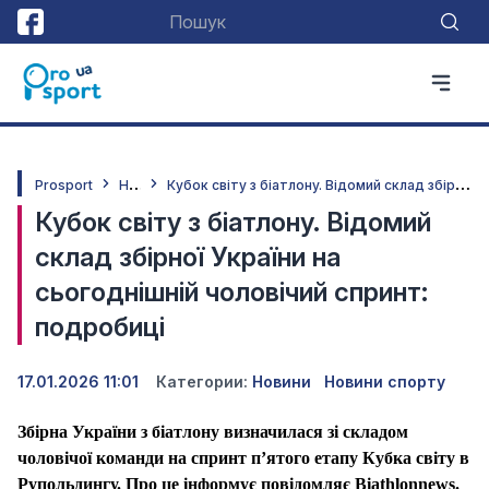
Н
овини
К
убок світу з біатлону. Відомий склад збірної України на сьогоднішній чоловічий спринт: подробиці
Prosport
Кубок світу з біатлону. Відомий
склад збірної України на
сьогоднішній чоловічий спринт:
подробиці
17.01.2026 11:01
Категории:
Новини
Новини спорту
Збірна України з біатлону визначилася зі складом
чоловічої команди на спринт п’ятого етапу Кубка світу в
Рупольдингу. Про це інформує повідомляє Biathlonnews.