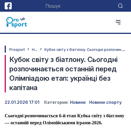
Н
овини
К
убок світу з біатлону. Сьогодні розпочинається останній перед Олімпіадою етап: українці без капітана
Prosport
Кубок світу з біатлону. Сьогодні
розпочинається останній перед
Олімпіадою етап: українці без
капітана
22.01.2026 17:01
Категории:
Новини
Новини спорту
Сьогодні розпочинається 6-й етап Кубка світу з біатлону
— останній перед Олімпійськими іграми-2026.