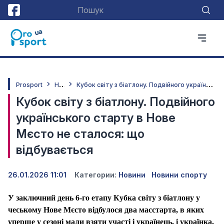
Н
овини
К
убок світу з біатлону. Подвійного українського старту в Нове Мєсто не сталося: що відбувається
Prosport
Кубок світу з біатлону. Подвійного
українського старту в Нове
Мєсто не сталося: що
відбувається
26.01.2026 11:01
Категории:
Новини
Новини спорту
У заключний день 6-го етапу Кубка світу з біатлону у
чеському Нове Мєсто відбулося два масстарта, в яких
уперше у сезоні мали взяти участі і українець, і українка.