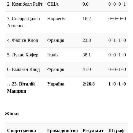
2. Кемпбелл Райт
США
9.0
0+0+0+1
3. Сверре Дален
Норвегія
16.2
0+0+0+0
Аспенес
4. Фаб’єн Клод
Франція
23.8
0+1+1+0
5. Лукас Хофер
Італія
38.1
0+0+1+0
6. Емільєн Клод
Франція
41.0
0+0+1+0
…23. Віталій
Україна
2:26.8
1+0+1+0
Мандзин
Жінки
Спортсменка
Громадянство
Результат
Штраф