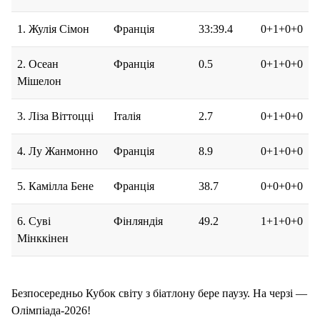
1. Жулія Сімон
Франція
33:39.4
0+1+0+0
2. Осеан
Франція
0.5
0+1+0+0
Мішелон
3. Ліза Віттоцці
Італія
2.7
0+1+0+0
4. Лу Жанмонно
Франція
8.9
0+1+0+0
5. Камілла Бене
Франція
38.7
0+0+0+0
6. Суві
Фінляндія
49.2
1+1+0+0
Мінккінен
Безпосередньо Кубок світу з біатлону бере паузу. На черзі —
Олімпіада-2026!