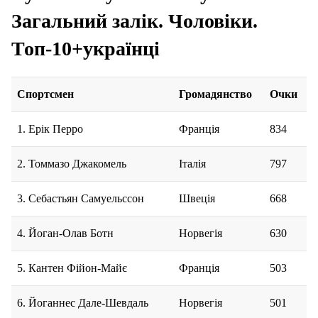
Загальний залік. Чоловіки.
Топ-10+українці
Спортсмен
Громадянство
Очки
1. Ерік Перро
Франція
834
2. Томмазо Джакомель
Італія
797
3. Себастьян Самуельссон
Швеція
668
4. Йоган-Олав Ботн
Норвегія
630
5. Кантен Фійон-Майє
Франція
503
6. Йоганнес Дале-Шевдаль
Норвегія
501