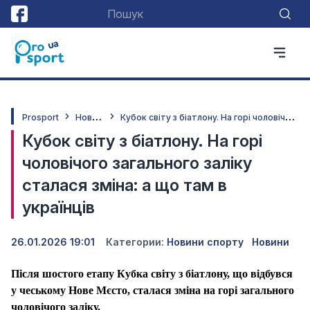
Н
овини спорту
К
убок світу з біатлону. На горі чоловічого загального заліку сталася зміна: а що там в українців
Prosport
Кубок світу з біатлону. На горі
чоловічого загального заліку
сталася зміна: а що там в
українців
26.01.2026 19:01
Категории:
Новини спорту
Новини
Після шостого етапу Кубка світу з біатлону, що відбувся
у чеському Нове Мєсто, сталася зміна на горі загального
чоловічого заліку.