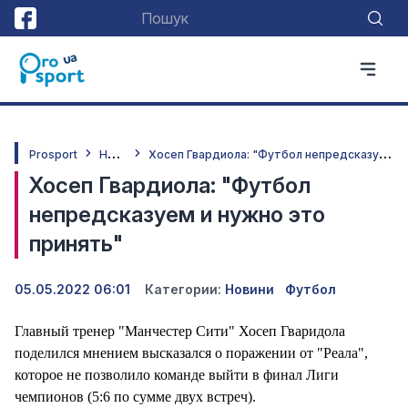
Н
овини
Х
осеп Гвардиола: "Футбол непредсказуем и нужно это принять"
Prosport
Хосеп Гвардиола: "Футбол
непредсказуем и нужно это
принять"
05.05.2022 06:01
Категории:
Новини
Футбол
Главный тренер "Манчестер Сити" Хосеп Гваридола
поделился мнением высказался о поражении от "Реала",
которое не позволило команде выйти в финал Лиги
чемпионов (5:6 по сумме двух встреч).