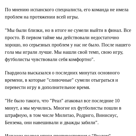
По мнению испанского специалиста, его команда не имела
проблем на протяжении всей игры.
"Мы были близки, но в итоге не сумели выйти в финал. Все
просто. В первом тайме мы действовали недостаточно
хорошо, но серьезных проблем у нас не было. После нашего
гола мы играли лучше. Мы нашли свой темп, свою игру,
футболисты чувствовали себя комфортно".
Гвардиола высказался о последних минутах основного
времени, в которые "сливочные" сумели отыграться и
перевести игру в дополнительное время.
"Не было такого, что "Реал" атаковал все последние 10
минут, а мы мучились. Многие их футболисты пошли в
штрафную, в том числе Милитао, Родриго, Винисиус,
Бензема, они навешивали и дважды забили".
Испанец подвел итоги противостояния с "Реалом".