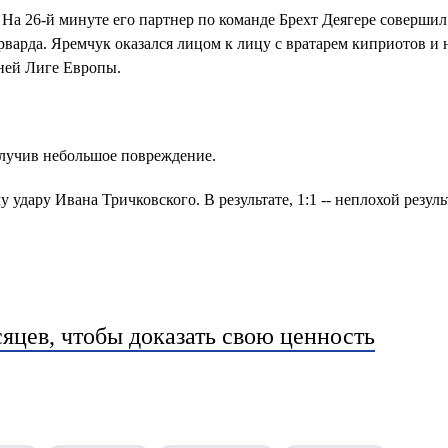
 На 26-й минуте его партнер по команде Брехт Деягере соверши
рварда. Яремчук оказался лицом к лицу с вратарем киприотов и 
ней Лиге Европы.
лучив небольшое повреждение.
удару Ивана Тричковского. В результате, 1:1 -- неплохой резуль
яцев, чтобы доказать свою ценность