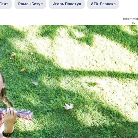
Гент
Роман Безус
Игорь Пластун
АЕК Ларнака