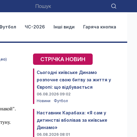
Футбол
ЧС-2026
Інші види
Гаряча кнопка
СТРІЧКА НОВИН
део)
Сьогодні київське Динамо
розпочне свою битву за життя у
Європі: що відбувається
06.08.2026 09:02
Новини
Футбол
накой".
Наставник Карабаха: «Я сам у
дитинстві вболівав за київське
туну.
Динамо»
06.08.2026 08:01