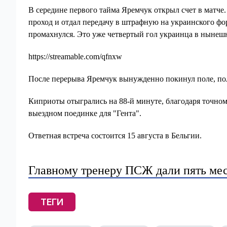
В середине первого тайма Яремчук открыл счет в матче.
проход и отдал передачу в штрафную на украинского фо
промахнулся. Это уже четвертый гол украинца в нынеш
https://streamable.com/qfnxw
После перерыва Яремчук вынужденно покинул поле, по
Киприоты отыгрались на 88-й минуте, благодаря точному 
выездном поединке для "Гента".
Ответная встреча состоится 15 августа в Бельгии.
Главному тренеру ПСЖ дали пять мес
ТЕГИ