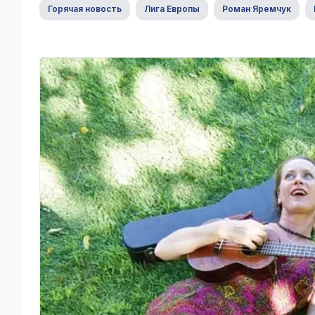
Горячая новость
Лига Европы
Роман Яремчук