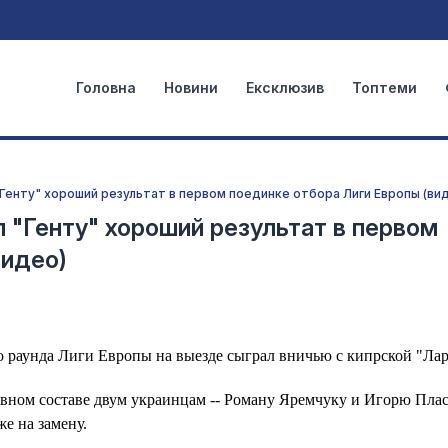
Головна
Новини
Ексклюзив
Топтеми
Генту" хороший результат в первом поединке отбора Лиги Европы (ви
 "Генту" хороший результат в первом
видео)
о раунда Лиги Европы на выезде сыграл вничью с кипрской "Лар
овном составе двум украинцам -- Роману Яремчуку и Игорю Плас
же на замену.