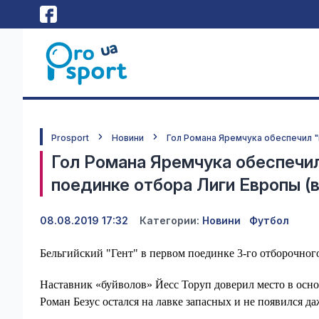
Prosport
Новини
Гол Романа Яремчука обеспечил "
Гол Романа Яремчука обеспечил
поединке отбора Лиги Европы (
08.08.2019 17:32
Категории:
Новини
Футбол
Бельгийский "Гент" в первом поединке 3-го отборочног
Наставник «буйволов» Йесс Торуп доверил место в осн
Роман Безус остался на лавке запасных и не появился да