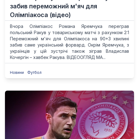
забив переможний м'яч для
Олімпіакоса (відео)
Вчора Олімпіакос Романа Яремчука переграв
польський Ракув у товариському матчі з рахунком 2:1
Переможний м'яч для Олімпіакоса на 90+3 хвилині
забив саме український форвард. Окрім Яремчука, з
українців у цій зустрічі також зіграв Владислав
Кочергін – хавбек Ракува. ВІДЕООГЛЯД МА...
Новини
Футбол