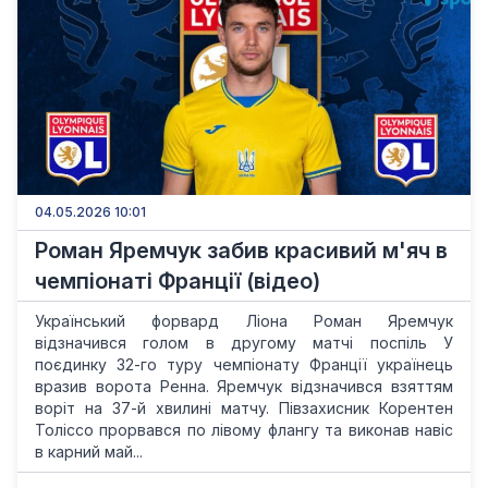
04.05.2026 10:01
Роман Яремчук забив красивий м'яч в
чемпіонаті Франції (відео)
Український форвард Ліона Роман Яремчук
відзначився голом в другому матчі поспіль У
поєдинку 32-го туру чемпіонату Франції українець
вразив ворота Ренна. Яремчук відзначився взяттям
воріт на 37-й хвилині матчу. Півзахисник Корентен
Толіссо прорвався по лівому флангу та виконав навіс
в карний май...