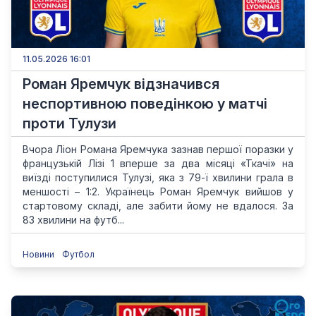
11.05.2026 16:01
Роман Яремчук відзначився
неспортивною поведінкою у матчі
проти Тулузи
Вчора Ліон Романа Яремчука зазнав першої поразки у
французькій Лізі 1 вперше за два місяці «Ткачі» на
виїзді поступилися Тулузі, яка з 79-ї хвилини грала в
меншості – 1:2. Українець Роман Яремчук вийшов у
стартовому складі, але забити йому не вдалося. За
83 хвилини на футб...
Новини
Футбол