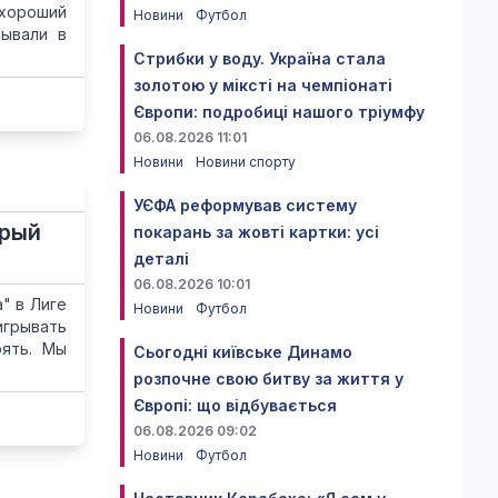
 хороший
Новини
Футбол
зывали в
Стрибки у воду. Україна стала
золотою у міксті на чемпіонаті
Європи: подробиці нашого тріумфу
06.08.2026 11:01
Новини
Новини спорту
УЄФА реформував систему
орый
покарань за жовті картки: усі
деталі
06.08.2026 10:01
" в Лиге
Новини
Футбол
игрывать
рять. Мы
Сьогодні київське Динамо
розпочне свою битву за життя у
Європі: що відбувається
06.08.2026 09:02
Новини
Футбол