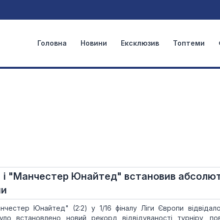
Головна
Новини
Ексклюзив
Топтеми
 і "Манчестер Юнайтед" встановив абсолю
пи
честер Юнайтед" (2:2) у 1/16 фіналу Ліги Європи відвідал
уло встановлено новий рекорд відвідуваності турніру, по