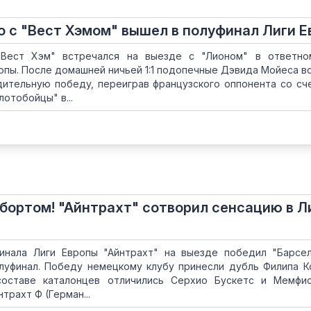
 с "Вест Хэмом" вышел в полуфинал Лиги 
 "Вест Хэм" встречался на выезде с "Лионом" в ответн
опы. После домашней ничьей 1:1 подопечные Дэвида Мойеса в
ительную победу, переиграв французского оппонента со сче
отобойцы" в...
 бортом! "Айнтрахт" сотворил сенсацию в Л
инала Лиги Европы "Айнтрахт" на выезде победил "Барсе
олуфинал. Победу немецкому клубу принесли дубль Филипа К
составе каталонцев отличились Серхио Бускетc и Мемфи
трахт Ф (Герман...