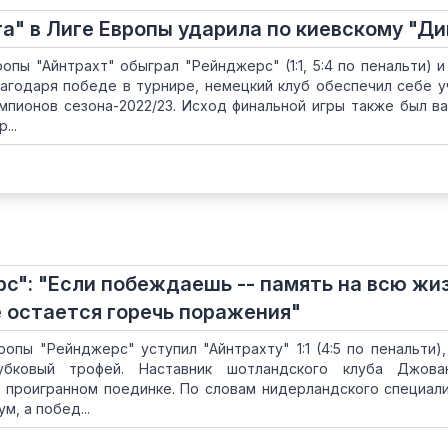
а" в Лиге Европы ударила по киевскому "Д
опы "Айнтрахт" обыграл "Рейнджерс" (1:1, 5:4 по пенальти) и
агодаря победе в турнире, немецкий клуб обеспечил себе у
мпионов сезона-2022/23. Исход финальной игры также был в
...
с": "Если побеждаешь -- память на всю жиз
е остается горечь поражения"
ропы "Рейнджерс" уступил "Айнтрахту" 1:1 (4:5 по пенальти),
убковый трофей. Наставник шотландского клуба Джова
 проигранном поединке. По словам нидерландского специали
м, а побед...