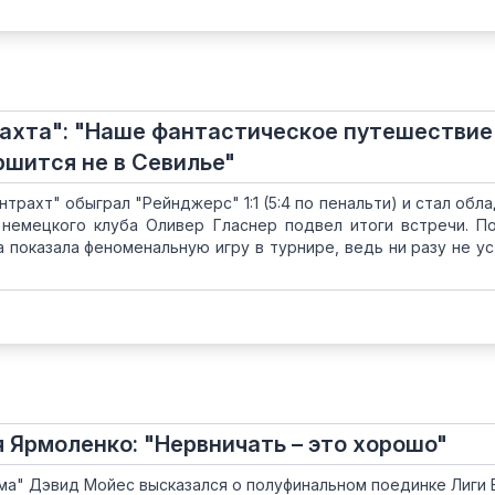
ахта": "Наше фантастическое путешествие
ршится не в Севилье"
нтрахт" обыграл "Рейнджерс" 1:1 (5:4 по пенальти) и стал обл
 немецкого клуба Оливер Гласнер подвел итоги встречи. П
а показала феноменальную игру в турнире, ведь ни разу не ус
 Ярмоленко: "Нервничать – это хорошо"
ма" Дэвид Мойес высказался о полуфинальном поединке Лиги 