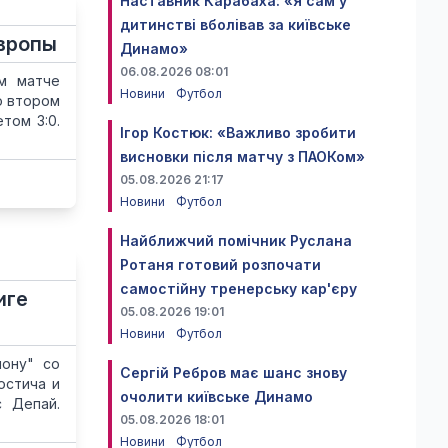
Наставник Карабаха: «Я сам у
дитинстві вболівав за київське
Европы
Динамо»
06.08.2026 08:01
ом матче
Новини
Футбол
о втором
том 3:0.
Ігор Костюк: «Важливо зробити
висновки після матчу з ПАОКом»
05.08.2026 21:17
Новини
Футбол
Найближчий помічник Руслана
Ротаня готовий розпочати
самостійну тренерську кар'єру
иге
05.08.2026 19:01
Новини
Футбол
лону" со
Сергій Ребров має шанс знову
остича и
очолити київське Динамо
с Депай.
05.08.2026 18:01
Новини
Футбол