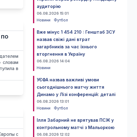
аудиторію
06.08.2026 15:01
Новини
Футбол
Вже мінус 1 454 210 : Генштаб ЗСУ
 по
назвав свіжі дані втрат
загарбників за час їхнього
вторгнення в Україну
адателем
06.08.2026 14:04
о словам
Новини
тупила в
УЄФА назвав важливі умови
сьогоднішнього матчу життя
Динамо у Лізі конференцій: деталі
06.08.2026 13:01
Новини
Футбол
Ілля Забарний не врятував ПСЖ у
контрольному матчі з Мальоркою
Европы с
06.08.2026 12:02