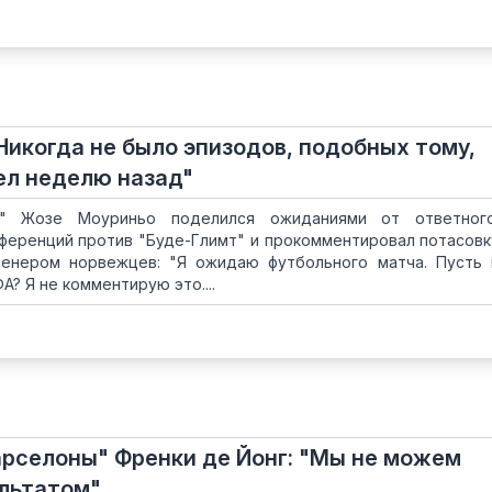
Никогда не было эпизодов, подобных тому,
ел неделю назад"
ы" Жозе Моуриньо поделился ожиданиями от ответног
нференций против "Буде-Глимт" и прокомментировал потасов
ренером норвежцев: "Я ожидаю футбольного матча. Пусть
А? Я не комментирую это....
рселоны" Френки де Йонг: "Мы не можем
льтатом"