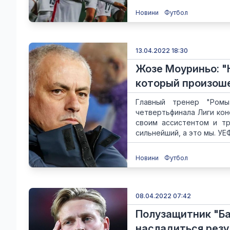
Новини
Футбол
13.04.2022 18:30
Жозе Моуриньо: "
который произош
Главный тренер "Ром
четвертьфинала Лиги ко
своим ассистентом и т
сильнейший, а это мы. УЕФ
Новини
Футбол
08.04.2022 07:42
Полузащитник "Ба
насладиться резу