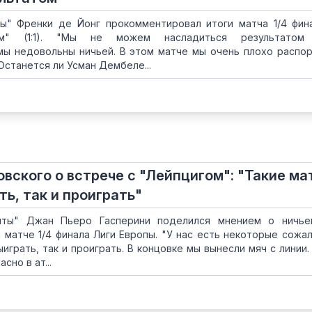
ы" Френки де Йонг прокомментировал итоги матча 1/4 фин
ом" (1:1). "Мы не можем насладиться результат
мы недовольны ничьей. В этом матче мы очень плохо распо
Останется ли Усман Дембеле...
вского о встрече с "Лейпцигом": "Такие ма
ь, так и проиграть"
нты" Джан Пьеро Гасперини поделился мнением о ничье
м матче 1/4 финала Лиги Европы. "У нас есть некоторые сожал
играть, так и проиграть. В концовке мы вынесли мяч с линии.
сно в ат...