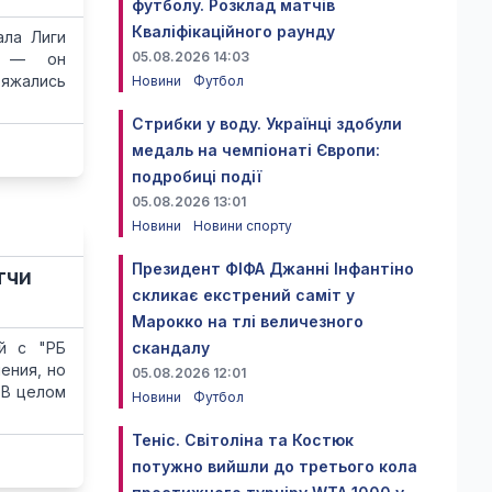
футболу. Розклад матчів
Кваліфікаційного раунду
ала Лиги
05.08.2026 14:03
ом — он
ряжались
Новини
Футбол
Стрибки у воду. Українці здобули
медаль на чемпіонаті Європи:
подробиці події
05.08.2026 13:01
Новини
Новини спорту
Президент ФІФА Джанні Інфантіно
тчи
скликає екстрений саміт у
Марокко на тлі величезного
й с "РБ
скандалу
ения, но
05.08.2026 12:01
 В целом
Новини
Футбол
Теніс. Світоліна та Костюк
потужно вийшли до третього кола