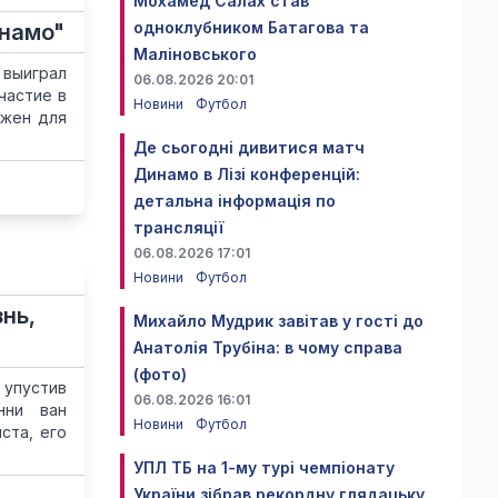
Мохамед Салах став
одноклубником Батагова та
инамо"
Маліновського
 выиграл
06.08.2026 20:01
частие в
Новини
Футбол
ажен для
Де сьогодні дивитися матч
Динамо в Лізі конференцій:
детальна інформація по
трансляції
06.08.2026 17:01
Новини
Футбол
нь,
Михайло Мудрик завітав у гості до
Анатолія Трубіна: в чому справа
(фото)
 упустив
06.08.2026 16:01
нни ван
Новини
Футбол
ста, его
УПЛ ТБ на 1-му турі чемпіонату
України зібрав рекордну глядацьку