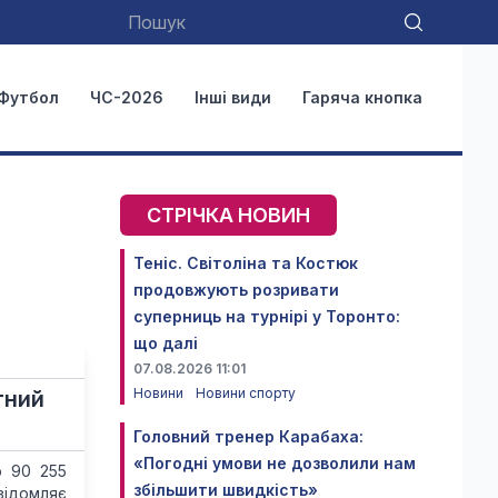
Футбол
ЧС-2026
Інші види
Гаряча кнопка
СТРІЧКА НОВИН
Теніс. Світоліна та Костюк
продовжують розривати
суперниць на турнірі у Торонто:
що далі
07.08.2026 11:01
Новини
Новини спорту
тний
Головний тренер Карабаха:
«Погодні умови не дозволили нам
о 90 255
збільшити швидкість»
відомляє