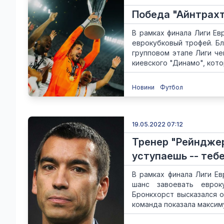
Победа "Айнтрахт
В рамках финала Лиги Евр
еврокубковый трофей. Бл
групповом этапе Лиги че
киевского "Динамо", котор
Новини
Футбол
19.05.2022 07:12
Тренер "Рейнджер
уступаешь -- теб
В рамках финала Лиги Ев
шанс завоевать еврок
Бронкхорст высказался о
команда показала максиму