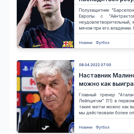
Полузащитник "Барселон
Европы с "Айнтрахт
неудовлетворительный, 
мячом при его владении. 
Новини
Футбол
08.04.2022 07:00
Наставник Малино
можно как выиграт
Главный тренер "Атала
Лейпцигом" (1:1) в перво
такие матчи можно как вы
мы действовали более опа
Новини
Футбол