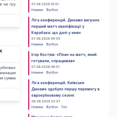
е на гру
07.08.2026 10:01
Новини
Футбол
Ліга конференцій. Динамо виграло
перший матч кваліфікації у
Карабаха: що далі у киян
07.08.2026 09:03
Новини
Футбол
х
Ігор Костюк: «План на матч, який
готували, спрацював»
07.08.2026 08:01
кубковых
низация
Новини
Футбол
ая сумма
Ліга конференцій. Київське
Динамо здобуло першу перемогу в
єврокубковому сезоні
06.08.2026 22:07
Новини
Футбол
Топ