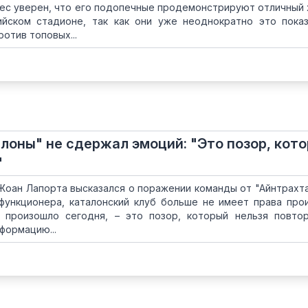
йес уверен, что его подопечные продемонстрируют отличный
йском стадионе, так как они уже неоднократно это пока
отив топовых...
лоны" не сдержал эмоций: "Это позор, кот
"
оан Лапорта высказался о поражении команды от "Айнтрахта
 функционера, каталонский клуб больше не имеет права про
о произошло сегодня, – это позор, который нельзя повто
формацию...