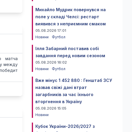
Михайло Мудрик повернувся на
поле у складі Челсі: рестарт
виявився з неприємним смаком
05.08.2026 17:01
Новини
Футбол
Ілля Забарний поставив собі
завдання перед новим сезоном
о матча
05.08.2026 16:02
ку между
Новини
Футбол
 победит
Вже мінус 1 452 880 : Генштаб ЗСУ
назвав свіжі дані втрат
загарбників за час їхнього
вторгнення в Україну
05.08.2026 15:05
Новини
Кубок України-2026/2027 з