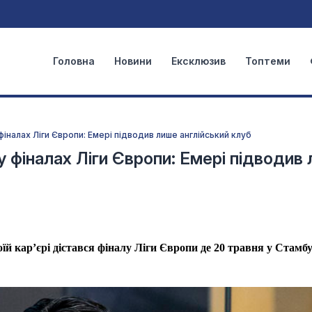
Головна
Новини
Ексклюзив
Топтеми
іналах Ліги Європи: Емері підводив лише англійський клуб
 фіналах Ліги Європи: Емері підводив
їй кар’єрі дістався фіналу Ліги Європи де 20 травня у Стамбу