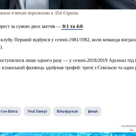
 своєю п'ятою перемогою в Лізі Європи
орест за сумою двох матчів —
0:1 та 4:0
.
 клубу. Перший відбувся у сезоні-1981/1982, коли команда вигра
).
поступилися лише одного разу — у сезоні-2018/2019 Арсенал під 
іспанський фахівець здобував трофей: тричі з Севільєю та один р
тон Вілла
Унаї Емері
Вільярреал
фінал