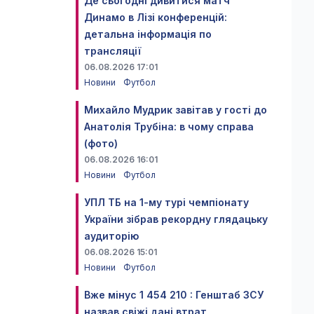
Де сьогодні дивитися матч
Динамо в Лізі конференцій:
детальна інформація по
трансляції
06.08.2026 17:01
Новини
Футбол
Михайло Мудрик завітав у гості до
Анатолія Трубіна: в чому справа
(фото)
06.08.2026 16:01
Новини
Футбол
УПЛ ТБ на 1-му турі чемпіонату
України зібрав рекордну глядацьку
аудиторію
06.08.2026 15:01
Новини
Футбол
Вже мінус 1 454 210 : Генштаб ЗСУ
назвав свіжі дані втрат