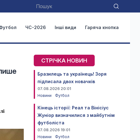
Футбол
ЧС-2026
Інші види
Гаряча кнопка
СТРІЧКА НОВИН
 лише
Бразилець та українець! Зоря
підписала двох новачків
07.08.2026 20:01
Новини
Футбол
Кінець історії: Реал та Вінісіус
лі
Жуніор визначилися з майбутнім
футболіста
07.08.2026 19:01
Новини
Футбол