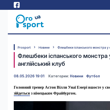
Prosport
Новини
Флешбеки іспанського монстра у ф
Флешбеки іспанського монстра у
англійський клуб
08.05.2026 19:01
Категории:
Новини
Футбол
Головний тренер Астон Вілли Унаї Емері вшосте у сво
зійдеться
з німецьким Фрайбургом.