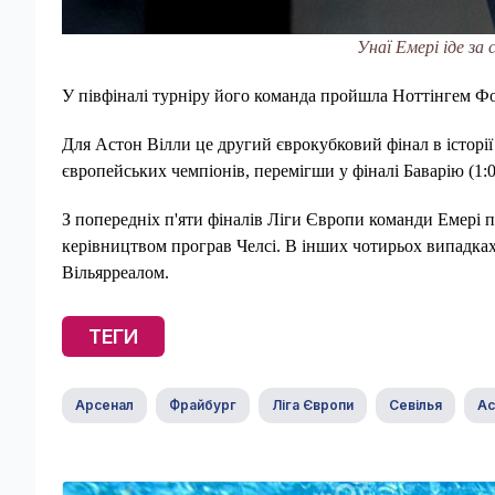
Унаї Емері іде за
У півфіналі турніру його команда пройшла Ноттінгем Ф
Для Астон Вілли це другий єврокубковий фінал в історії
європейських чемпіонів, перемігши у фіналі Баварію (1:0
З попередніх п'яти фіналів Ліги Європи команди Емері 
керівництвом програв Челсі. В інших чотирьох випадках 
Вільярреалом.
ТЕГИ
Арсенал
Фрайбург
Ліга Європи
Севілья
Ас