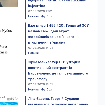
відкрите протистояння з Джанні
Інфантіно
07.08.2026 15:01
Новини
Футбол
Вже мінус 1 455 420 : Генштаб ЗСУ
ла Кубок
назвав свіжі дані втрат
загарбників за час їхнього
вторгнення в Україну
його
07.08.2026 14:04
аз із
Новини
Зірка Манчестер Сіті узгодив
шестирічний контракт із
Барселоною: деталі сенсаційного
трансферу
07.08.2026 13:01
Новини
Футбол
Ліга Європи. Георгій Судаков
відзначився гольовою передачею