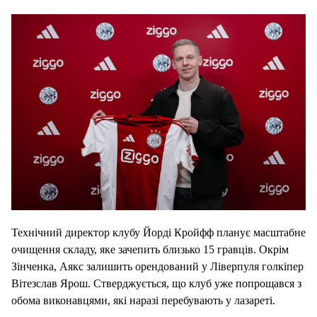
Технічний директор клубу Йорді Кройфф планує масштабне
очищення складу, яке зачепить близько 15 гравців. Окрім
Зінченка, Аякс залишить орендований у Ліверпуля голкіпер
Вітезслав Ярош. Стверджується, що клуб уже попрощався з
обома виконавцями, які наразі перебувають у лазареті.