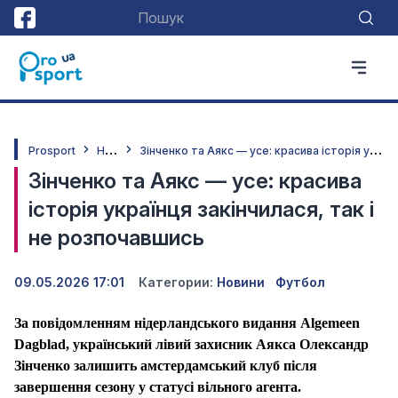
Н
овини
З
інченко та Аякс — усе: красива історія українця закінчилася, так і не розпочавшись
Prosport
Зінченко та Аякс — усе: красива
історія українця закінчилася, так і
не розпочавшись
09.05.2026 17:01
Категории:
Новини
Футбол
За повідомленням нідерландського видання
Algemeen
Dagblad
, український лівий захисник Аякса Олександр
Зінченко залишить амстердамський клуб після
завершення сезону у статусі вільного агента.