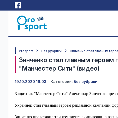
Prosport
Без рубрики
Зинченко стал главным геро
Зинченко стал главным героем
"Манчестер Сити" (видео)
19.10.2020 19:03
Категории:
Без рубрики
Защитник "Манчестер Сити" Александр Зинченко презе
Украинец стал главным героем рекламной кампании фор
Зинченко представил три комплекта экипировки в разны