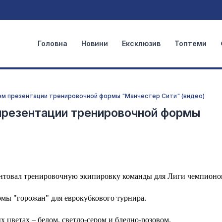
Головна
Новини
Ексклюзив
Топтеми
ем презентации тренировочной формы "Манчестер Сити" (видео)
 презентации тренировочной формы
нтовал тренировочную экипировку команды для Лиги чемпионо
мы "горожан" для еврокубкового турнира.
х цветах – белом, светло-сером и бледно-розовом.