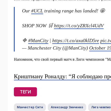
Our
#UCL
training range has landed! 🤩
SHOP NOW 🛒
https://t.co/yZRXcl4UdV
🔷
#ManCity
|
https://t.co/axa0klD5re
pic.
— Manchester City (@ManCity)
October 1
Напомним, что свой первый матч в Лиги чемпионов "Ман
Криштиану Роналду: “Я соблюдаю про
ТЕГИ
Манчестер Сити
Александр Зинченко
Лига чемпио