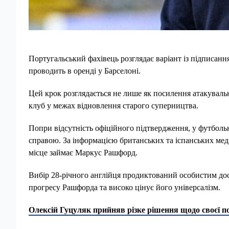
Португальський фахівець розглядає варіант із підписа
проводить в оренді у Барселоні.
Цей крок розглядається не лише як посилення атакувально
клуб у межах відновлення старого суперництва.
Попри відсутність офіційного підтвердження, у футбо
справою. За інформацією британських та іспанських мед
місце займає Маркус Рашфорд.
Вибір 28-річного англійця продиктований особистим до
прогресу Рашфорда та високо цінує його універсалізм.
Олексій Гуцуляк прийняв різке рішення щодо своєї п