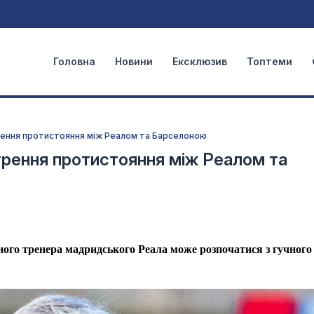
Головна
Новини
Ексклюзив
Топтеми
рення протистояння між Реалом та Барселоною
трення протистояння між Реалом та
ого тренера мадридського Реала може розпочатися з гучного