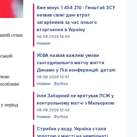
Вже мінус 1 454 210 : Генштаб ЗСУ
назвав свіжі дані втрат
загарбників за час їхнього
вторгнення в Україну
шній сезон
06.08.2026 14:04
Новини
УЄФА назвав важливі умови
нський
сьогоднішнього матчу життя
Динамо у Лізі конференцій: деталі
шеною
06.08.2026 13:01
Новини
Футбол
 особливе
Ілля Забарний не врятував ПСЖ у
контрольному матчі з Мальоркою
у період
06.08.2026 12:02
Новини
Футбол
Стрибки у воду. Україна стала
золотою у міксті на чемпіонаті