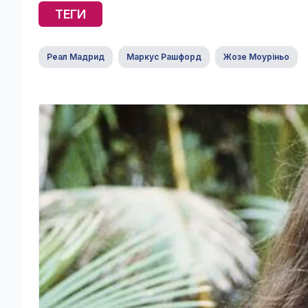
ТЕГИ
Реал Мадрид
Маркус Рашфорд
Жозе Моуріньо