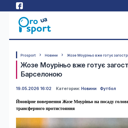
Prosport
Новини
Жозе Моуріньо вже готує загост
Жозе Моуріньо вже готує загос
Барселоною
19.05.2026 16:02
Категории:
Новини
Футбол
Ймовірне повернення Жозе Моуріньо на посаду головн
трансферного протистояння