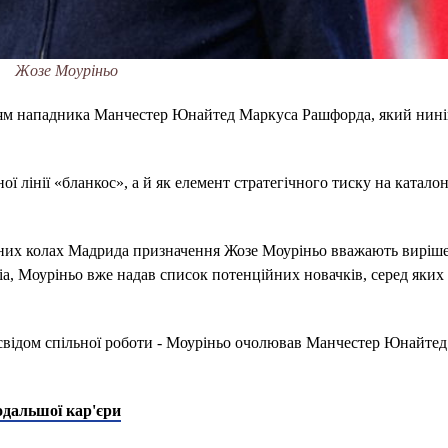
Жозе Моуріньо
нням нападника Манчестер Юнайтед Маркуса Рашфорда, який нині
ї лінії «бланкос», а й як елемент стратегічного тиску на катало
льних колах Мадрида призначення Жозе Моуріньо вважають вирі
іа, Моуріньо вже надав список потенційних новачків, серед яких
свідом спільної роботи - Моуріньо очолював Манчестер Юнайтед 
одальшої кар'єри