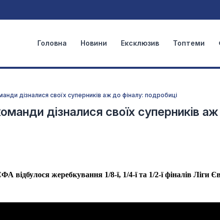
Головна
Новини
Ексклюзив
Топтеми
манди дізналися своїх суперників аж до фіналу: подробиці
команди дізналися своїх суперників аж
ФА відбулося жеребкування 1/8-ї, 1/4-ї та 1/2-ї фіналів Ліги 