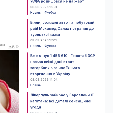
УЄФА розійшовся не на жарт
08.08.2026 16:01
Новини
Футбол
Вілли, розкішні авто та побутовий
рай! Мохамед Салах потрапив до
турецької казки
08.08.2026 15:01
Новини
Футбол
Вже мінус 1 456 610 : Генштаб ЗСУ
назвав свіжі дані втрат
загарбників за час їхнього
вторгнення в Україну
08.08.2026 14:04
Новини
Ліверпуль забирає у Барселони її
капітана: всі деталі сенсаційної
угоди
08.08.2026 13:01