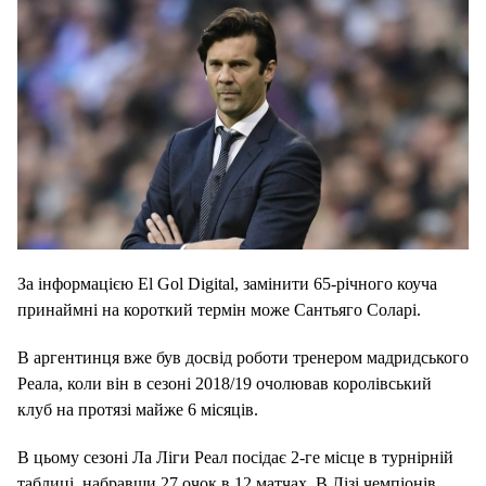
За інформацією El Gol Digital, замінити 65-річного коуча
принаймні на короткий термін може Сантьяго Соларі.
В аргентинця вже був досвід роботи тренером мадридського
Реала, коли він в сезоні 2018/19 очолював королівський
клуб на протязі майже 6 місяців.
В цьому сезоні Ла Ліги Реал посідає 2-ге місце в турнірній
таблиці, набравши 27 очок в 12 матчах. В Лізі чемпіонів