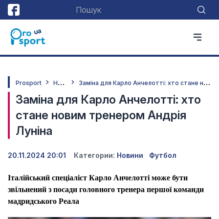
Н
овини
З
аміна для Карло Анчелотті: хто стане новим тренером Андрія Луніна
Prosport
Заміна для Карло Анчелотті: хто
стане новим тренером Андрія
Луніна
20.11.2024 20:01
Категории:
Новини
Футбол
Італійський спеціаліст Карло Анчелотті може бути
звільнений з посади головного тренера першої команди
мадридського Реала