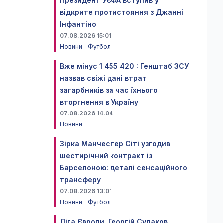
Президент УЄФА вступив у
відкрите протистояння з Джанні
Інфантіно
07.08.2026 15:01
Новини
Футбол
Вже мінус 1 455 420 : Генштаб ЗСУ
назвав свіжі дані втрат
загарбників за час їхнього
вторгнення в Україну
07.08.2026 14:04
Новини
Зірка Манчестер Сіті узгодив
шестирічний контракт із
Барселоною: деталі сенсаційного
трансферу
07.08.2026 13:01
Новини
Футбол
Ліга Європи. Георгій Судаков