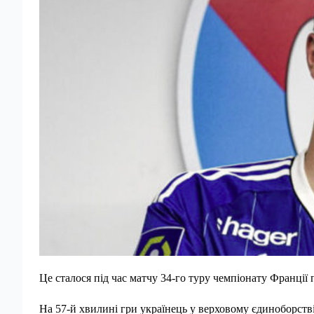
Це сталося під час матчу 34-го туру чемпіонату Франції 
На 57-й хвилині гри українець у верховому єдиноборстві