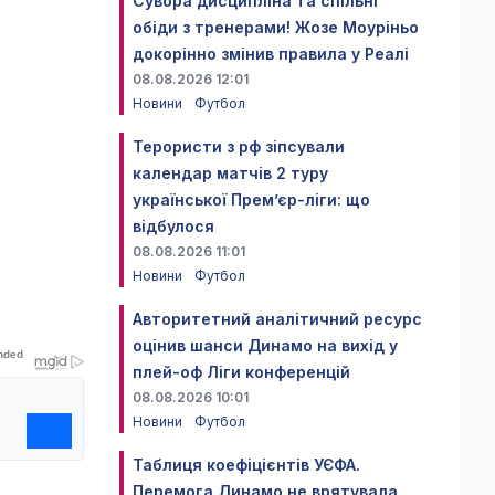
Сувора дисципліна та спільні
обіди з тренерами! Жозе Моуріньо
докорінно змінив правила у Реалі
08.08.2026 12:01
Новини
Футбол
Терористи з рф зіпсували
календар матчів 2 туру
української Прем’єр-ліги: що
відбулося
08.08.2026 11:01
Новини
Футбол
Авторитетний аналітичний ресурс
оцінив шанси Динамо на вихід у
плей-оф Ліги конференцій
08.08.2026 10:01
Новини
Футбол
Таблиця коефіцієнтів УЄФА.
Перемога Динамо не врятувала