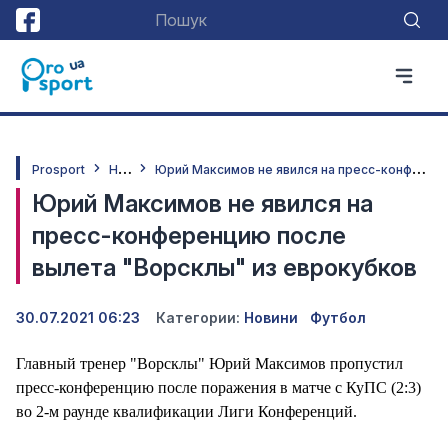
Н
овини
Ю
рий Максимов не явился на пресс-конференцию после вылета "Ворсклы" из еврокубков
Prosport
Юрий Максимов не явился на
пресс-конференцию после
вылета "Ворсклы" из еврокубков
30.07.2021 06:23
Категории:
Новини
Футбол
Главный тренер "Ворсклы" Юрий Максимов пропустил
пресс-конференцию после поражения в матче с КуПС (2:3)
во 2-м раунде квалификации Лиги Конференций.