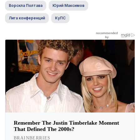
Ворскла Полтава
Юрий Максимов
Лига конференций
КуПС