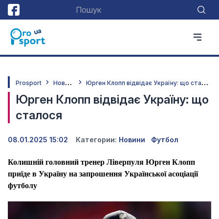
Н
овини
Ю
рген Клопп відвідає Україну: що сталося
Prosport
Юрген Клопп відвідає Україну: що
сталося
08.01.2025 15:02
Категории:
Новини
Футбол
Колишній головний тренер Ліверпуля Юрген Клопп
приїде в Україну на запрошення Української асоціації
футболу