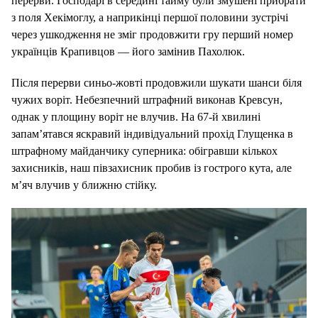
перерви. Господарі в середині тайму були змушені прибрати
з поля Хекімоглу, а наприкінці першої половини зустрічі
через ушкодження не зміг продовжити гру перший номер
українців Крапивцов — його замінив Пахолюк.
Після перерви синьо-жовті продовжили шукати шанси біля
чужих воріт. Небезпечний штрафний виконав Кревсун,
однак у площину воріт не влучив. На 67-й хвилині
запам’ятався яскравий індивідуальний прохід Глущенка в
штрафному майданчику суперника: обігравши кількох
захисників, наш півзахисник пробив із гострого кута, але
м’яч влучив у ближню стійку.