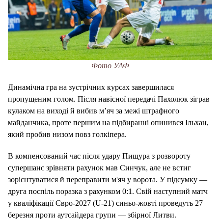
Фото УАФ
Динамічна гра на зустрічних курсах завершилася
пропущеним голом. Після навісної передачі Пахолюк зіграв
кулаком на виході й вибив м’яч за межі штрафного
майданчика, проте першим на підбиранні опинився Ільхан,
який пробив низом повз голкіпера.
В компенсований час після удару Пищура з розвороту
супершанс зрівняти рахунок мав Синчук, але не встиг
зорієнтуватися й переправити м'яч у ворота. У підсумку —
друга поспіль поразка з рахунком 0:1. Свій наступний матч
у кваліфікації Євро-2027 (U-21) синьо-жовті проведуть 27
березня проти аутсайдера групи — збірної Литви.