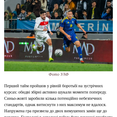
Фото УАФ
Перший тайм пройшов у рівній боротьбі на зустрічних
курсах: обидві збірні активно шукали моменти попереду.
Синьо-жовті заробили кілька потенційно небезпечних
стандартів, однак витиснути з них максимум не вдалося.
Напружена гра призвела до двох вимушених замін ще до