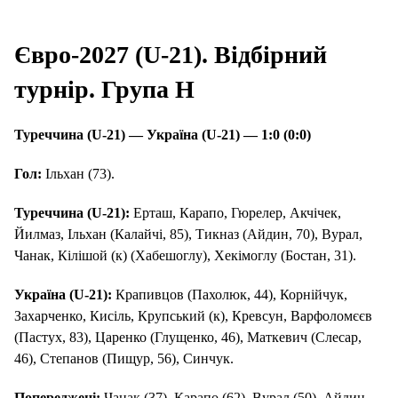
Євро-2027 (U-21). Відбірний
турнір. Група H
Туреччина (U-21) — Україна (U-21) — 1:0 (0:0)
Гол:
Ільхан (73).
Туреччина (U-21):
Ерташ, Карапо, Гюрелер, Акчічек,
Йилмаз, Ільхан (Калайчі, 85), Тикназ (Айдин, 70), Вурал,
Чанак, Кілішой (к) (Хабешоглу), Хекімоглу (Бостан, 31).
Україна (U-21):
Крапивцов (Пахолюк, 44), Корнійчук,
Захарченко, Кисіль, Крупський (к), Кревсун, Варфоломєєв
(Пастух, 83), Царенко (Глущенко, 46), Маткевич (Слесар,
46), Степанов (Пищур, 56), Синчук.
Попереджені:
Чанак (37), Карапо (62), Вурал (50), Айдин