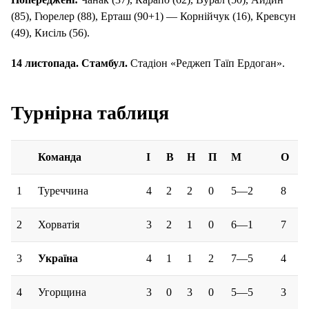
(85), Гюрелер (88), Ерташ (90+1) — Корнійчук (16), Кревсун
(49), Кисіль (56).
14 листопада. Стамбул.
Стадіон «Реджеп Таїп Ердоган».
Турнірна таблиця
Команда
І
В
Н
П
М
О
1
Туреччина
4
2
2
0
5—2
8
2
Хорватія
3
2
1
0
6—1
7
3
Україна
4
1
1
2
7—5
4
4
Угорщина
3
0
3
0
5—5
3