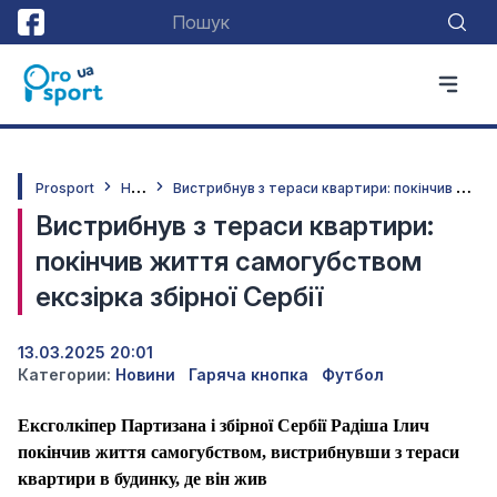
Н
овини
В
истрибнув з тераси квартири: покінчив життя самогубством ексзірка збірної Сербії
Prosport
Вистрибнув з тераси квартири:
покінчив життя самогубством
ексзірка збірної Сербії
13.03.2025 20:01
Категории:
Новини
Гаряча кнопка
Футбол
Ексголкіпер Партизана і збірної Сербії Радіша Ілич
покінчив життя самогубством, вистрибнувши з тераси
квартири в будинку, де він жив