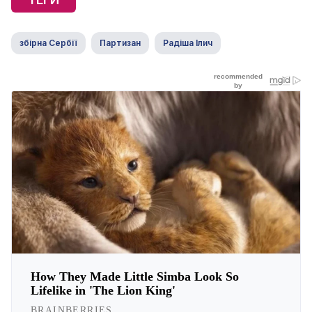
збірна Сербії
Партизан
Радіша Ілич