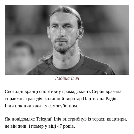
Радіша Ілич
Сьогодні вранці спортивну громадськість Сербії вразила
справжня трагедія: колишній воротар Партизана Радіша
Ілич покінчив життя самогубством.
Як повідомляє Telegraf, Іліч вистрибнув із тераси квартири,
де він жив, і помер у віці 47 років.