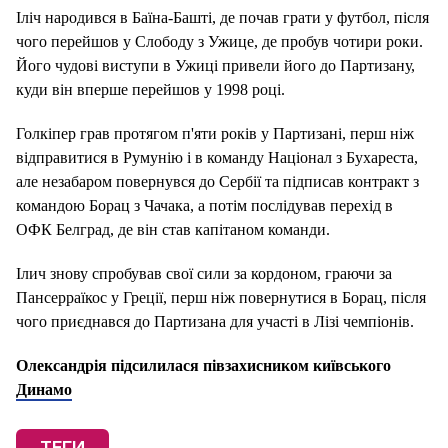
Іліч народився в Баїна-Башті, де почав грати у футбол, після
чого перейшов у Слободу з Ужице, де пробув чотири роки.
Його чудові виступи в Ужиці привели його до Партизану,
куди він вперше перейшов у 1998 році.
Голкіпер грав протягом п'яти років у Партизані, перш ніж
відправитися в Румунію і в команду Націонал з Бухареста,
але незабаром повернувся до Сербії та підписав контракт з
командою Борац з Чачака, а потім послідував перехід в
ОФК Белград, де він став капітаном команди.
Ілич знову спробував свої сили за кордоном, граючи за
Пансерраїкос у Греції, перш ніж повернутися в Борац, після
чого приєднався до Партизана для участі в Лізі чемпіонів.
Олександрія підсилилася півзахисником київського
Динамо
ТЕГИ