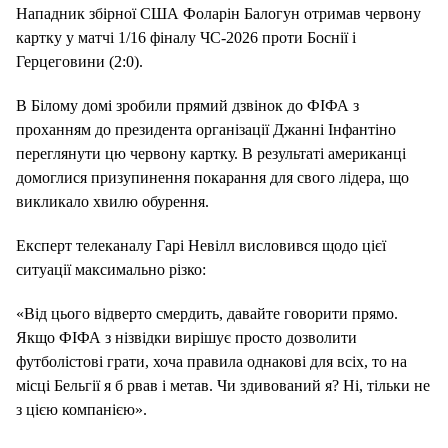
Нападник збірної США Фоларін Балогун отримав червону
картку у матчі 1/16 фіналу ЧС-2026 проти Боснії і
Герцеговини (2:0).
В Білому домі зробили прямий дзвінок до ФІФА з
проханням до президента організації Джанні Інфантіно
переглянути цю червону картку. В результаті американці
домоглися призупинення покарання для свого лідера, що
викликало хвилю обурення.
Експерт телеканалу Гарі Невілл висловився щодо цієї
ситуації максимально різко:
«Від цього відверто смердить, давайте говорити прямо.
Якщо ФІФА з нізвідки вирішує просто дозволити
футболістові грати, хоча правила однакові для всіх, то на
місці Бельгії я б рвав і метав. Чи здивований я? Ні, тільки не
з цією компанією».