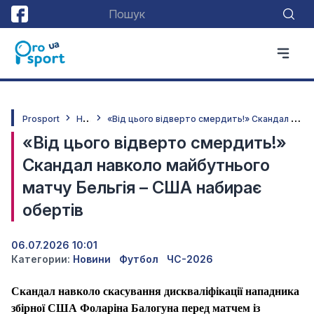
Н
овини
«
Від цього відверто смердить!» Скандал навколо майбутнього матчу Бельгія – США набирає обертів
Prosport
«Від цього відверто смердить!»
Скандал навколо майбутнього
матчу Бельгія – США набирає
обертів
06.07.2026 10:01
Категории:
Новини
Футбол
ЧС-2026
Скандал навколо скасування дискваліфікації нападника
збірної США Фоларіна Балогуна перед матчем із