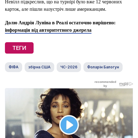
Невілл підкреслив, що на турнірі було вже 12 червоних
карток, але пішли назустріч лише американцям.
Долю Андрія Луніна в Реалі остаточно вирішено:
інформація від авторитетного джерела
ТЕГИ
ФІФА
збірна США
ЧС-2026
Фоларін Балогун