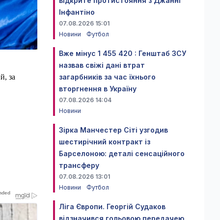
відкрите протистояння з Джанні
Інфантіно
07.08.2026 15:01
Новини
Футбол
Вже мінус 1 455 420 : Генштаб ЗСУ
назвав свіжі дані втрат
й, за
загарбників за час їхнього
вторгнення в Україну
07.08.2026 14:04
Новини
Зірка Манчестер Сіті узгодив
шестирічний контракт із
Барселоною: деталі сенсаційного
трансферу
07.08.2026 13:01
Новини
Футбол
Ліга Європи. Георгій Судаков
відзначився гольовою передачею