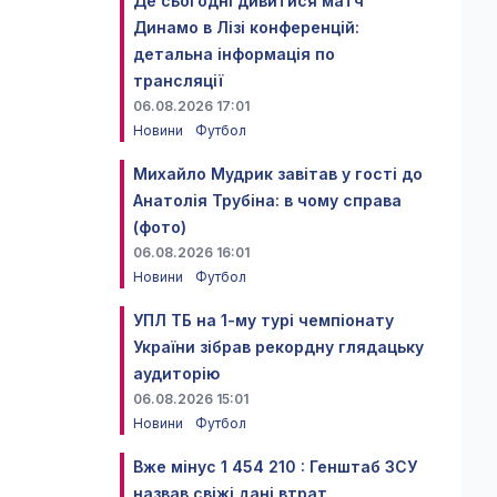
Де сьогодні дивитися матч
Динамо в Лізі конференцій:
детальна інформація по
трансляції
06.08.2026 17:01
Новини
Футбол
Михайло Мудрик завітав у гості до
Анатолія Трубіна: в чому справа
(фото)
06.08.2026 16:01
Новини
Футбол
УПЛ ТБ на 1-му турі чемпіонату
України зібрав рекордну глядацьку
аудиторію
06.08.2026 15:01
Новини
Футбол
Вже мінус 1 454 210 : Генштаб ЗСУ
назвав свіжі дані втрат