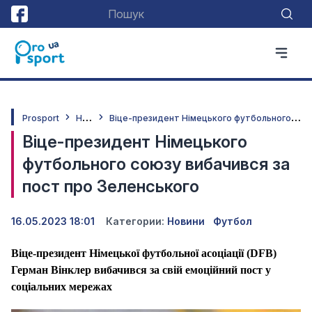
Н
овини
В
іце-президент Німецького футбольного союзу вибачився за пост про Зеленського
Prosport
Віце-президент Німецького
футбольного союзу вибачився за
пост про Зеленського
16.05.2023 18:01
Категории:
Новини
Футбол
Віце-президент Німецької футбольної асоціації (DFB)
Герман Вінклер вибачився за свій емоційний пост у
соціальних мережах