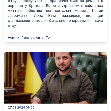
світу з боксу Олександра Усика було затримано в
аеропорту Кракова. Відео з українцем в кайданках
миттєво облетіло всі соціальні мережі. Кадри
затримання Усика Втім, виявилося, що цей
скандальний епізод — банальне непорозуміння, хоча
втру...
Новини
Гаряча кнопка
Топ
27.03.2024 09:00