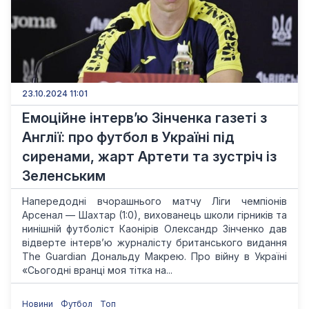
23.10.2024 11:01
Емоційне інтерв’ю Зінченка газеті з
Англії: про футбол в Україні під
сиренами, жарт Артети та зустріч із
Зеленським
Напередодні вчорашнього матчу Ліги чемпіонів
Арсенал — Шахтар (1:0), вихованець школи гірників та
нинішній футболіст Каонірів Олександр Зінченко дав
відверте інтерв’ю журналісту британського видання
Тhe Guardian Дональду Макрею. Про війну в Україні
«Сьогодні вранці моя тітка на...
Новини
Футбол
Топ