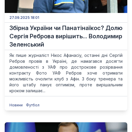
27.09.2025 18:01
Збірна України чи Панатінаїкос? Долю
Сергія Реброва вирішить... Володимир
Зеленський
Як пише журналіст Нікос Афанасіу, останні дні Сергій
Ребров провів в Україні, де намагався досягти
домовленості з УАФ про дострокове розірвання
контракту Фото УАФ Ребров хоче отримати
можливість очолити клуб з Афін. З боку тренера та
його штабу панує оптимізм, проте вирішальним
кроком залишає...
Новини
Футбол