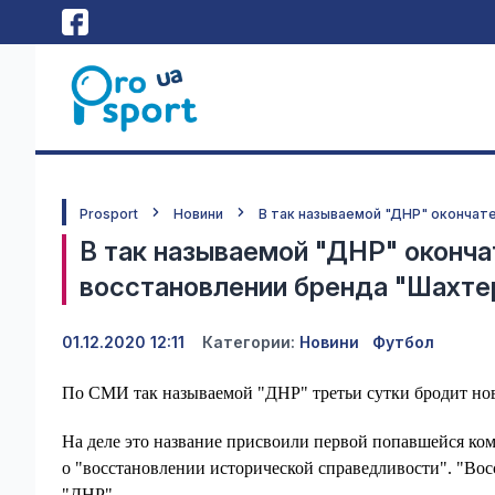
Prosport
Новини
В так называемой "ДНР" окончат
В так называемой "ДНР" оконча
восстановлении бренда "Шахте
01.12.2020 12:11
Категории:
Новини
Футбол
По СМИ так называемой "ДНР" третьи сутки бродит нов
На деле это название присвоили первой попавшейся ко
о "восстановлении исторической справедливости". "Восс
"ДНР".