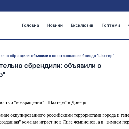
Головна
Новини
Ексклюзив
Топтеми
ельно сбрендили: объявили о восстановлении бренда "Шахтер"
тельно сбрендили: объявили о
р"
ость о "возвращении" "Шахтера" в Донецк.
манде оккупированного российскими террористами города и тепе
озданная" команда играет не в Лиге чемпионов, а в "зимнем пе