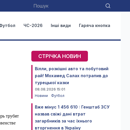
Футбол
ЧС-2026
Інші види
Гаряча кнопка
СТРІЧКА НОВИН
Вілли, розкішні авто та побутовий
рай! Мохамед Салах потрапив до
турецької казки
08.08.2026 15:01
Новини
Футбол
Вже мінус 1 456 610 : Генштаб ЗСУ
назвав свіжі дані втрат
рь трубят
загарбників за час їхнього
рвенстве
вторгнення в Україну