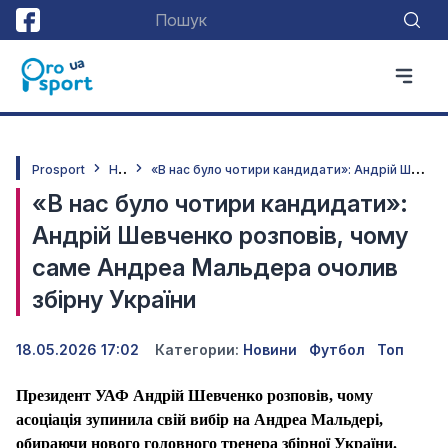
Н
овини
«
В нас було чотири кандидати»: Андрій Шевченко розповів, чому саме Андреа Мальдера очолив збірну України
Prosport
«В нас було чотири кандидати»:
Андрій Шевченко розповів, чому
саме Андреа Мальдера очолив
збірну України
18.05.2026 17:02
Категории:
Новини
Футбол
Топ
Президент УАФ Андрій Шевченко розповів, чому
асоціація зупинила свій вибір на Андреа Мальдері,
обираючи нового головного тренера збірної України.