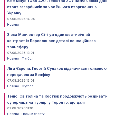
Вже мінус 1 455 420 : Генштаб ЗСУ назвав свіжі дані
втрат загарбників за час їхнього вторгнення в
Україну
07.08.2026 14:04
Новини
Зірка Манчестер Сіті узгодив шестирічний
контракт із Барселоною: деталі сенсаційного
трансферу
07.08.2026 13:01
Новини
Футбол
Ліга Європи. Георгій Судаков відзначився гольовою
передачею за Бенфіку
07.08.2026 12:01
Новини
Футбол
Теніс. Світоліна та Костюк продовжують розривати
суперниць на турнірі у Торонто: що далі
07.08.2026 11:01
Новини
Новини спорту