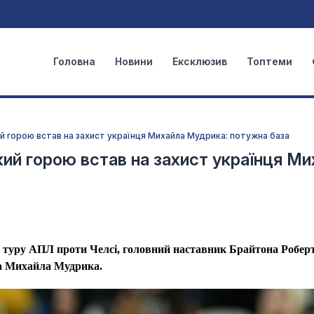
Головна
Новини
Ексклюзив
Топтеми
ий горою встав на захист українця Михайла Мудрика: потужна база
який горою встав на захист українця М
о туру АПЛ проти Челсі, головний наставник Брайтона Робер
ка Михайла Мудрика.