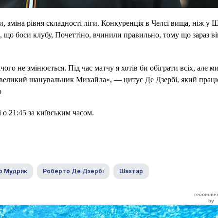
, зміна рівня складності ліги. Конкуренція в Челсі вища, ніж у Ш
, що боси клубу, Почеттіно, вчинили правильно, тому що зараз ві
ого не змінюється. Під час матчу я хотів би обіграти всіх, але м
 Я великий шанувальник Михайла», — цитує Де Дзербі, який прац
o
о 21:45 за київським часом.
о Мудрик
Роберто Де Дзербі
Шахтар