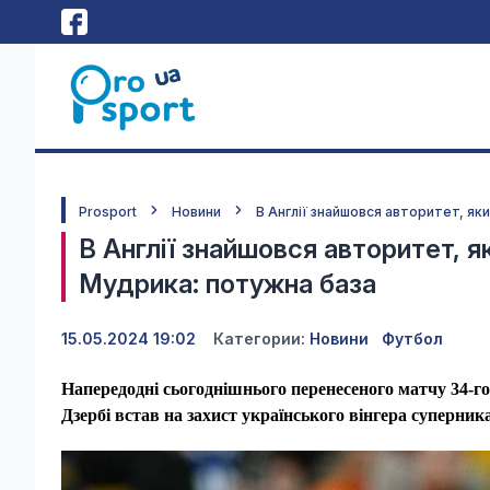
Prosport
Новини
В Англії знайшовся авторитет, як
В Англії знайшовся авторитет, 
Мудрика: потужна база
15.05.2024 19:02
Категории:
Новини
Футбол
Напередодні сьогоднішнього перенесеного матчу 34-г
Дзербі встав на захист українського вінгера суперни