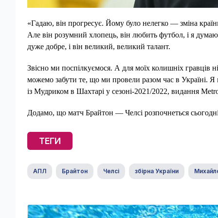
«Гадаю, він прогресує. Йому було нелегко — зміна країни
Але він розумний хлопець, він любить футбол, і я думаю
дуже добре, і він великий, великий талант.
Звісно ми поспілкуємося. А для моїх колишніх гравців ніч
можемо забути те, що ми провели разом час в Україні.
із Мудриком в Шахтарі у сезоні-2021/2022, видання Metr
Додамо, що матч Брайтон — Челсі розпочнеться сьогодні 
ТЕГИ
АПЛ
Брайтон
Челсі
збірна України
Михайл