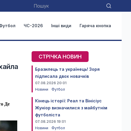
Футбол
ЧС-2026
Інші види
Гаряча кнопка
СТРІЧКА НОВИН
ихайла
Бразилець та українець! Зоря
підписала двох новачків
07.08.2026 20:01
Новини
Футбол
Кінець історії: Реал та Вінісіус
то Де
Жуніор визначилися з майбутнім
футболіста
07.08.2026 19:01
Новини
Футбол