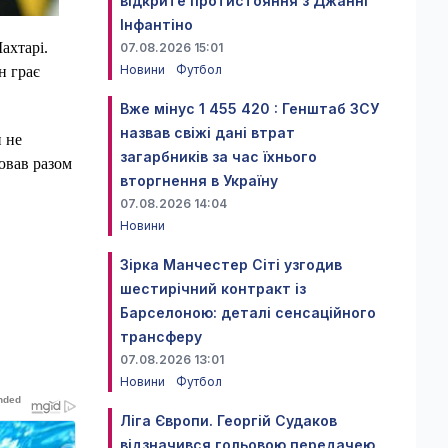
відкрите протистояння з Джанні
Інфантіно
ахтарі.
07.08.2026 15:01
Новини
Футбол
н грає
Вже мінус 1 455 420 : Генштаб ЗСУ
назвав свіжі дані втрат
и не
загарбників за час їхнього
ював разом
вторгнення в Україну
07.08.2026 14:04
Новини
Зірка Манчестер Сіті узгодив
шестирічний контракт із
Барселоною: деталі сенсаційного
трансферу
07.08.2026 13:01
Новини
Футбол
Ліга Європи. Георгій Судаков
відзначився гольовою передачею