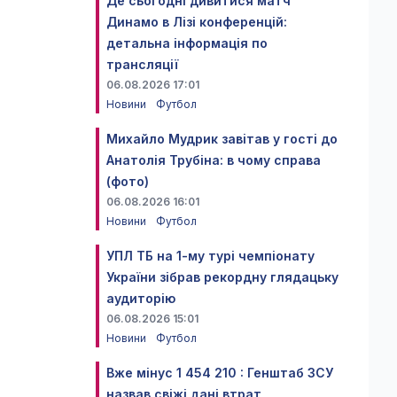
Де сьогодні дивитися матч
Динамо в Лізі конференцій:
детальна інформація по
трансляції
06.08.2026 17:01
Новини
Футбол
Михайло Мудрик завітав у гості до
Анатолія Трубіна: в чому справа
(фото)
06.08.2026 16:01
Новини
Футбол
УПЛ ТБ на 1-му турі чемпіонату
України зібрав рекордну глядацьку
аудиторію
06.08.2026 15:01
Новини
Футбол
Вже мінус 1 454 210 : Генштаб ЗСУ
назвав свіжі дані втрат