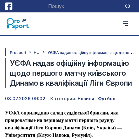
Н
овини
У
ЄФА надав офіційну інформацію щодо першого матчу київського Динамо в кваліфікації Ліги Європи
Prosport
УЄФА надав офіційну інформацію
щодо першого матчу київського
Динамо в кваліфікації Ліги Європи
08.07.2026 09:02
Категории:
Новини
Футбол
УЄФА
оприлюднив
склад суддівської бригади, яка
працюватиме на першому матчі першого раунду
кваліфікації Ліги Європи Динамо (Київ, Україна) —
Університатя (Клуж-Напока, Румунія).