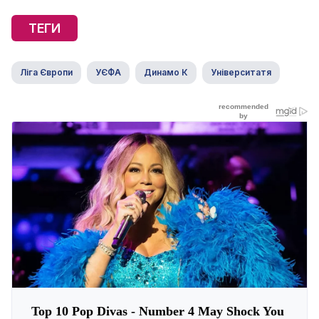
ТЕГИ
Ліга Європи
УЄФА
Динамо К
Університатя