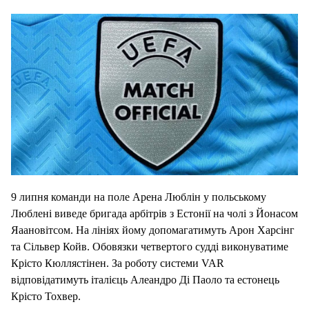
9 липня команди на поле Арена Люблін у польському
Люблені виведе бригада арбітрів з Естонії на чолі з Йонасом
Яаановітсом. На лініях йому допомагатимуть Арон Харсінг
та Сільвер Койв. Обовязки четвертого судді виконуватиме
Крісто Кюллястінен. За роботу системи VAR
відповідатимуть італієць Алеандро Ді Паоло та естонець
Крісто Тохвер.