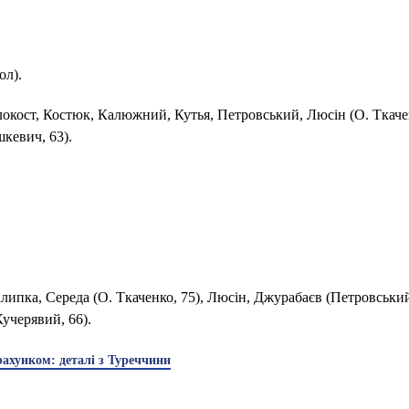
ол).
кост, Костюк, Калюжний, Кутья, Петровський, Люсін (О. Ткачен
шкевич, 63).
липка, Середа (О. Ткаченко, 75), Люсін, Джурабаєв (Петровський
Кучерявий, 66).
рахунком: деталі з Туреччини