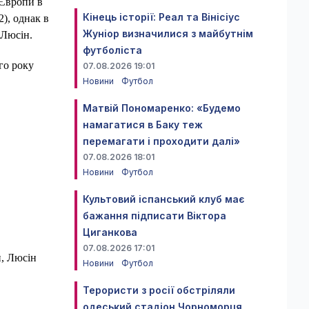
 Європи в
Кінець історії: Реал та Вінісіус
), однак в
Жуніор визначилися з майбутнім
 Люсін.
футболіста
го року
07.08.2026 19:01
Новини
Футбол
Матвій Пономаренко: «Будемо
намагатися в Баку теж
перемагати і проходити далі»
07.08.2026 18:01
Новини
Футбол
Культовий іспанський клуб має
бажання підписати Віктора
Циганкова
07.08.2026 17:01
й, Люсін
Новини
Футбол
Терористи з росії обстріляли
одеський стадіон Чорноморця