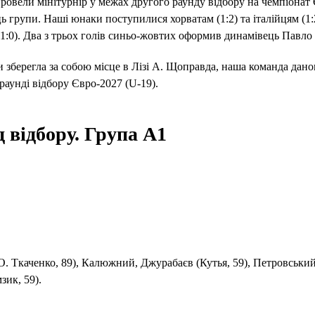
провели мінітурнір у межах другого раунду відбору на чемпіонат
 групи. Наші юнаки поступилися хорватам (1:2) та італійцям (1:2
:0). Два з трьох голів синьо-жовтих оформив динамівець Павло
 зберегла за собою місце в Лізі А. Щоправда, наша команда дано
раунді відбору Євро-2027 (U-19).
д відбору. Група А1
. Ткаченко, 89), Калюжний, Джурабаєв (Кутья, 59), Петровськи
зик, 59).