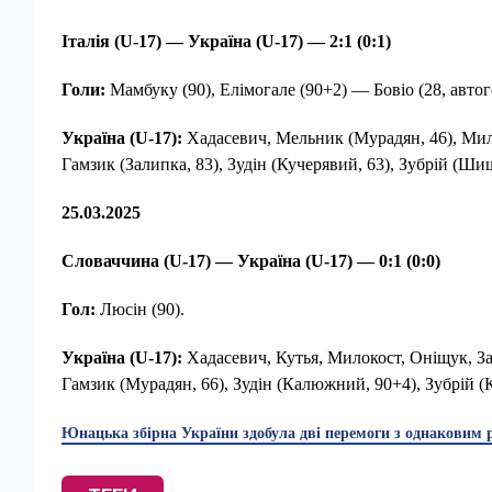
Італія (
U
-17) — Україна (
U
-17) — 2:1 (0:1)
Голи:
Мамбуку (90), Елімогале (90+2) — Бовіо (28, автог
Україна (
U
-17):
Хадасевич, Мельник (Мурадян, 46), Мило
Гамзик (Залипка, 83), Зудін (Кучерявий, 63), Зубрій (Ши
25.03.2025
Словаччина (
U
-17) — Україна (
U
-17) — 0:1 (0:0)
Гол:
Люсін (90).
Україна (
U
-17):
Хадасевич, Кутья, Милокост, Оніщук, За
Гамзик (Мурадян, 66), Зудін (Калюжний, 90+4), Зубрій (
Юнацька збірна України здобула дві перемоги з однаковим 