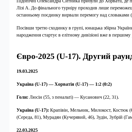
Підопічні Олександра Ситника прибули до Хорватії, де 
Лізі А. До фінального турніру проходив лише переможець
останньому поєдинку вирвали перемогу над словаками (1
Посівши третю сходинку в групі, юнацька збірна України
народження стартує в елітному дивізіоні вже в першому 
Євро-2025 (U-17). Другий раун
19.03.2025
Україна (
U
-17) — Хорватія (
U
-17)
— 1:2 (0:2)
Голи:
Люсін (55, з пенальті) — Кусанович (22, 31).
Україна (
U
-17)
:
Крапівін, Мельник, Милокост, Костюк (О
(Середа, 81), Мурадян (Кучерявий, 46), Зудін, Зубрій (Гам
22.03.2025