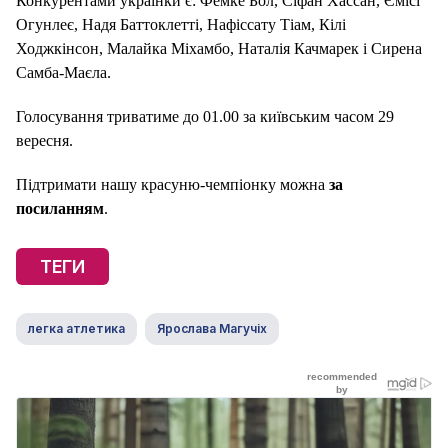
Конкурентами українки є: Фемке Бол, Сіфан Хассан, Ємісі
Огунлеє, Надя Баттоклетті, Нафіссату Тіам, Кілі
Ходжкінсон, Малайка Міхамбо, Наталія Качмарек і Сирена
Самба-Маєла.
Голосування триватиме до 01.00 за київським часом 29
вересня.
Підтримати нашу красуню-чемпіонку можна
за
посиланням
.
ТЕГИ
легка атлетика
Ярослава Магучіх