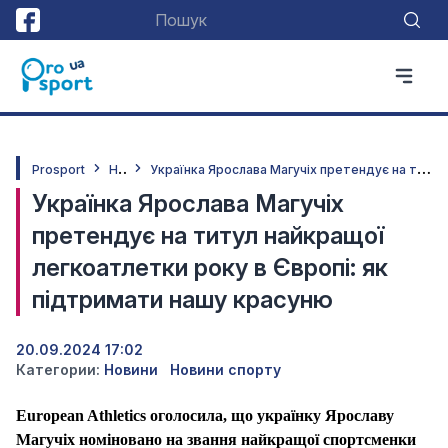
Н
овини
У
країнка Ярослава Магучіх претендує на титул найкращої легкоатлетки року в Європі: як підтримати нашу красуню
Prosport
Українка Ярослава Магучіх
претендує на титул найкращої
легкоатлетки року в Європі: як
підтримати нашу красуню
20.09.2024 17:02
Категории:
Новини
Новини спорту
European Athletics оголосила, що українку Ярославу
Магучіх номіновано на звання найкращої спортсменки