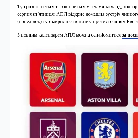
Тур розпочнеться та закінчиться матчами команд, коль
серпня (п’ятниця) АПЛ відкриє домашня зустріч чинного
(понеділок) тур закриється виїзним протистоянням Евер
З повним календарем АПЛ можна ознайомитися
за пос