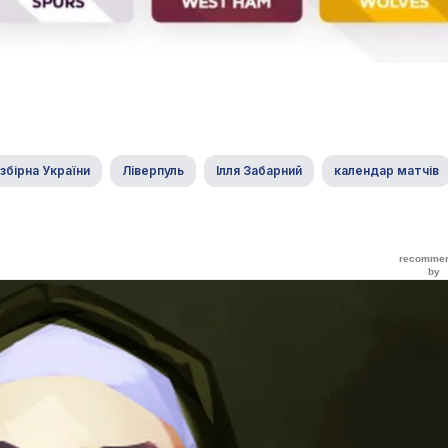
збірна України
Ліверпуль
Ілля Забарний
календар матчів