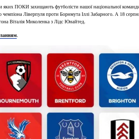
ори яких ПОКИ захищають футболісти нашої національної команди
 чемпіона Ліверпуля проти Борнмута Іллі Забарного. А 18 серпн
тона Віталія Миколенка з Лідс Юнайтед.
иланням
.