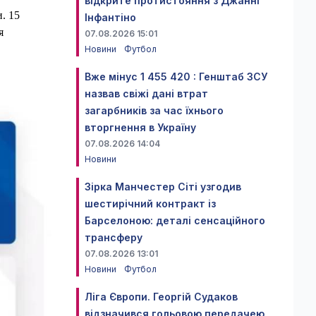
відкрите протистояння з Джанні
. 15
Інфантіно
я
07.08.2026 15:01
Новини
Футбол
Вже мінус 1 455 420 : Генштаб ЗСУ
назвав свіжі дані втрат
загарбників за час їхнього
вторгнення в Україну
07.08.2026 14:04
Новини
Зірка Манчестер Сіті узгодив
шестирічний контракт із
Барселоною: деталі сенсаційного
трансферу
07.08.2026 13:01
Новини
Футбол
Ліга Європи. Георгій Судаков
відзначився гольовою передачею