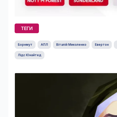
ТЕГИ
Борнмут
АПЛ
Віталій Миколенко
Евертон
Лідс Юнайтед