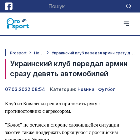
Н
овини
У
краинский клуб передал армии сразу девять автомобилей
Prosport
Украинский клуб передал армии
сразу девять автомобилей
07.03.2022 08:54
Категории:
Новини
Футбол
Клуб из Ковалевки решил приложить руку к
противостоянию с агрессором.
"Колос" не остался в стороне сложившейся ситуации,
захотев также поддержать борющуюся с российским
оккупантом Украину.