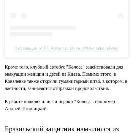
Публикация от FC Kolos Kovalivka (@fckoloskovalivka)
Кроме того, клубный автобус "Колоса" задействовали для
эвакуации женщин и детей из Киева. Помимо этого, в
Ковалевке также открыли гуманитарный штаб, в котором, в
частности, занимаются отправкой продовольствия.
К работе подключились и игроки "Колоса", например
Андрей Тотовицкий.
Бразильский защитник намылился из